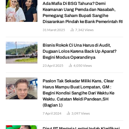
Ada Mafia Di BSG Tahuna? Demi
Keamanan Uang Pemda dan Nasabah,
Pemegang Saham Bupati Sangihe
Disarankan Pindah ke Bank Pemerintah RI
31 Maret 2025
7,342
Views
Bisnis Rokok Ci Una Harus di Audit,
Dugaan Lolos Karena Back Up Aparat?
Begini Modus Operandinya
23 April 2025
4,050
Views
Paslon Tak Sekadar Miliki Kans, Clear
Harus Mampu Buat Lompatan, GM :
Begini Kondisi Sangihe Dari Waktu Ke
Waktu. Catatan Meidi Pandean,SH
(Bagian 1)
7 April 2024
3,097
Views
Dirut PT Megaria Lestari Indah Klarifikasi