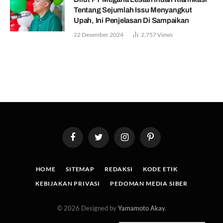
Tentang Sejumlah Issu Menyangkut
Upah, Ini Penjelasan Di Sampaikan
22 Desember 2024
2,757
Views
Facebook
Twitter
Instagram
Pinterest
HOME
SITEMAP
REDAKSI
KODE ETIK
KEBIJAKAN PRIVASI
PEDOMAN MEDIA SIBER
© 2026 Designed by
Yamamoto Akay
.