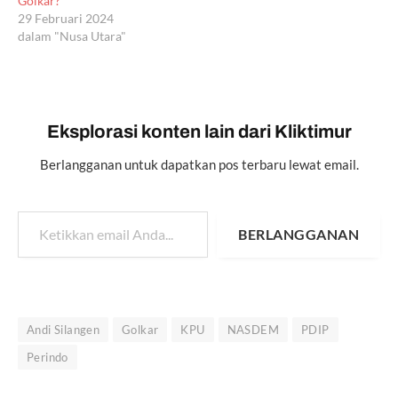
Golkar?
29 Februari 2024
dalam "Nusa Utara"
Eksplorasi konten lain dari Kliktimur
Berlangganan untuk dapatkan pos terbaru lewat email.
Ketikkan email Anda...
BERLANGGANAN
Andi Silangen
Golkar
KPU
NASDEM
PDIP
Perindo