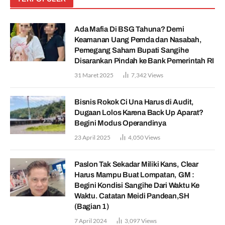
Ada Mafia Di BSG Tahuna? Demi
Keamanan Uang Pemda dan Nasabah,
Pemegang Saham Bupati Sangihe
Disarankan Pindah ke Bank Pemerintah RI
31 Maret 2025
7,342
Views
Bisnis Rokok Ci Una Harus di Audit,
Dugaan Lolos Karena Back Up Aparat?
Begini Modus Operandinya
23 April 2025
4,050
Views
Paslon Tak Sekadar Miliki Kans, Clear
Harus Mampu Buat Lompatan, GM :
Begini Kondisi Sangihe Dari Waktu Ke
Waktu. Catatan Meidi Pandean,SH
(Bagian 1)
7 April 2024
3,097
Views