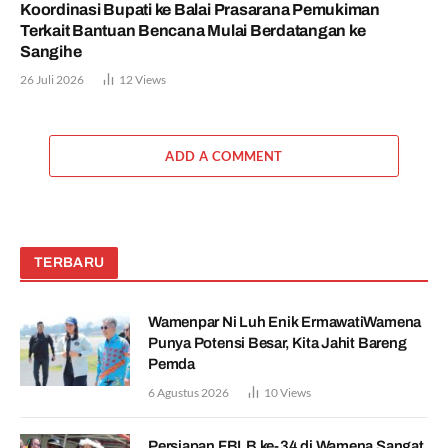
Koordinasi Bupati ke Balai Prasarana Pemukiman
Terkait Bantuan Bencana Mulai Berdatangan ke
Sangihe
26 Juli 2026
12
Views
ADD A COMMENT
TERBARU
Wamenpar Ni Luh Enik ErmawatiWamena
Punya Potensi Besar, Kita Jahit Bareng
Pemda
6 Agustus 2026
10
Views
Persiapan FBLB ke-34 di Wamena Sangat