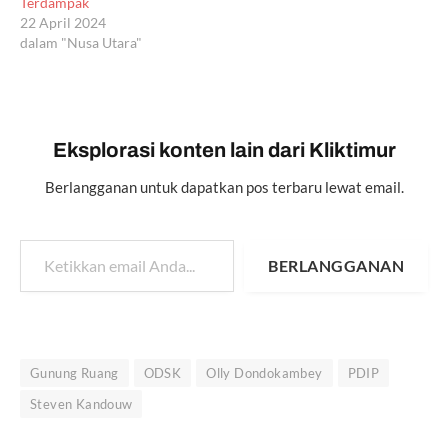
Terdampak
22 April 2024
dalam "Nusa Utara"
Eksplorasi konten lain dari Kliktimur
Berlangganan untuk dapatkan pos terbaru lewat email.
Ketikkan email Anda...
BERLANGGANAN
Gunung Ruang
ODSK
Olly Dondokambey
PDIP
Steven Kandouw