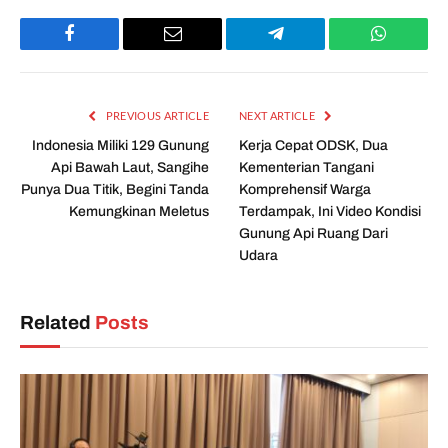
Facebook
Email
Telegram
WhatsAp
PREVIOUS ARTICLE
NEXT ARTICLE
Indonesia Miliki 129 Gunung
Kerja Cepat ODSK, Dua
Api Bawah Laut, Sangihe
Kementerian Tangani
Punya Dua Titik, Begini Tanda
Komprehensif Warga
Kemungkinan Meletus
Terdampak, Ini Video Kondisi
Gunung Api Ruang Dari
Udara
Related
Posts