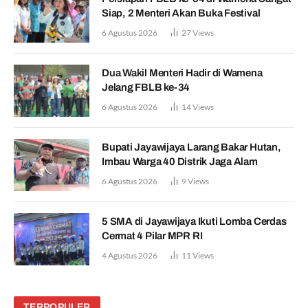
Siap, 2 Menteri Akan Buka Festival
6 Agustus 2026
27
Views
Dua Wakil Menteri Hadir di Wamena
Jelang FBLB ke-34
6 Agustus 2026
14
Views
Bupati Jayawijaya Larang Bakar Hutan,
Imbau Warga 40 Distrik Jaga Alam
6 Agustus 2026
9
Views
5 SMA di Jayawijaya Ikuti Lomba Cerdas
Cermat 4 Pilar MPR RI
4 Agustus 2026
11
Views
TERPOPULER