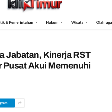
itik & Pemerintahan
Hukum
Wisata
Olahraga
sa Jabatan, Kinerja RST
r Pusat Akui Memenuhi
egram