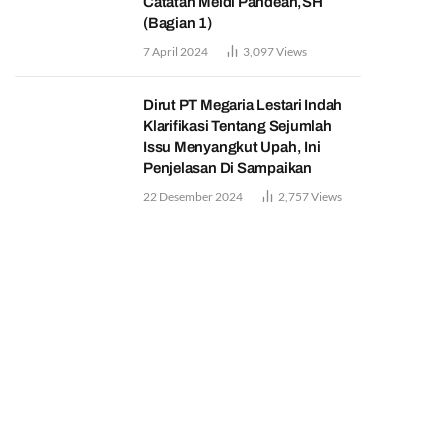
Catatan Meidi Pandean,SH
(Bagian 1)
7 April 2024
3,097
Views
Dirut PT Megaria Lestari Indah
Klarifikasi Tentang Sejumlah
Issu Menyangkut Upah, Ini
Penjelasan Di Sampaikan
22 Desember 2024
2,757
Views