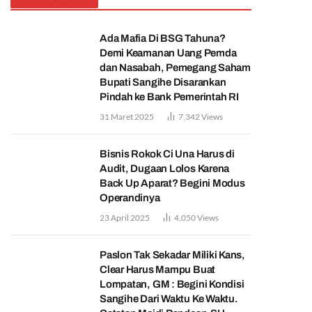
Ada Mafia Di BSG Tahuna?
Demi Keamanan Uang Pemda
dan Nasabah, Pemegang Saham
Bupati Sangihe Disarankan
Pindah ke Bank Pemerintah RI
31 Maret 2025
7,342
Views
Bisnis Rokok Ci Una Harus di
Audit, Dugaan Lolos Karena
Back Up Aparat? Begini Modus
Operandinya
23 April 2025
4,050
Views
Paslon Tak Sekadar Miliki Kans,
Clear Harus Mampu Buat
Lompatan, GM : Begini Kondisi
Sangihe Dari Waktu Ke Waktu.