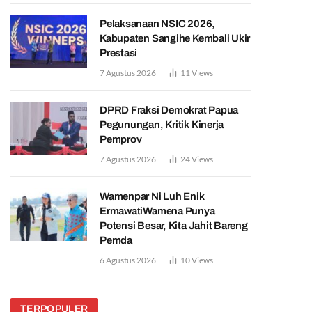
Pelaksanaan NSIC 2026,
Kabupaten Sangihe Kembali Ukir
Prestasi
7 Agustus 2026
11
Views
DPRD Fraksi Demokrat Papua
Pegunungan, Kritik Kinerja
Pemprov
7 Agustus 2026
24
Views
Wamenpar Ni Luh Enik
ErmawatiWamena Punya
Potensi Besar, Kita Jahit Bareng
Pemda
6 Agustus 2026
10
Views
TERPOPULER