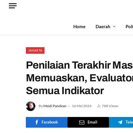
Home
Daerah
Pol
JAKARTA
Penilaian Terakhir Ma
Memuaskan, Evaluato
Semua Indikator
By
Meidi Pandean
16 Mei 2024
788
Views
Facebook
Email
Tel