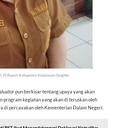
, Pj Bupati Kabupaten Kepulauan Sangihe.
evaluator pun berkisar tentang upaya yang akan
 program kegiatan yang akan di teruskan oleh
a di percayakan oleh Kementerian Dalam Negeri.
ati RST Ikut Menandatangani Deklarasi Netralitas