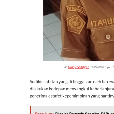
dr
Rinny Silangen
Tamuntuan (RST)
Sedikit catatan yang di tinggalkan oleh tim 
dilakukan kedepan menyangkut keberlanjutan
penerima estafet kepemimpinan yang nantiny
Baca Juga:
Digelar Bawaslu Sangihe, PJ Bup