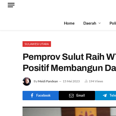
Home
Daerah
Pol
SULAWESI UTARA
Pemprov Sulut Raih WT
Positif Membangun D
By
Meidi Pandean
15 Mei 2023
194
Views
Facebook
Email
Tel