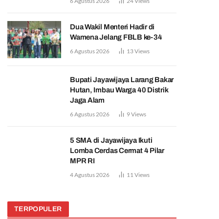
6 Agustus 2026
24
Views
Dua Wakil Menteri Hadir di
Wamena Jelang FBLB ke-34
6 Agustus 2026
13
Views
Bupati Jayawijaya Larang Bakar
Hutan, Imbau Warga 40 Distrik
Jaga Alam
6 Agustus 2026
9
Views
5 SMA di Jayawijaya Ikuti
Lomba Cerdas Cermat 4 Pilar
MPR RI
4 Agustus 2026
11
Views
TERPOPULER