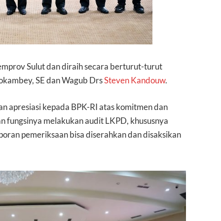
emprov Sulut dan diraih secara berturut-turut
okambey, SE dan Wagub Drs
Steven Kandouw
.
an apresiasi kepada BPK-RI atas komitmen dan
an fungsinya melakukan audit LKPD, khususnya
poran pemeriksaan bisa diserahkan dan disaksikan