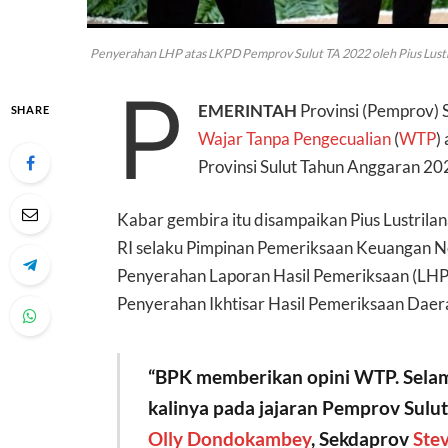
Penyerahan LHP atas LKPD Pemprov Sulut TA 2022 oleh Pius Lustr
P
EMERINTAH
Provinsi (Pemprov) S
SHARE
Wajar Tanpa Pengecualian
(
WTP
)
Provinsi Sulut Tahun Anggaran 20
Kabar gembira itu disampaikan Pius Lustril
RI selaku Pimpinan Pemeriksaan Keuangan N
Penyerahan Laporan Hasil Pemeriksaan (LHP
Penyerahan Ikhtisar Hasil Pemeriksaan Daera
“BPK memberikan opini WTP. Selam
kalinya pada jajaran Pemprov Sulut
Olly Dondokambey
, Sekdaprov
Ste