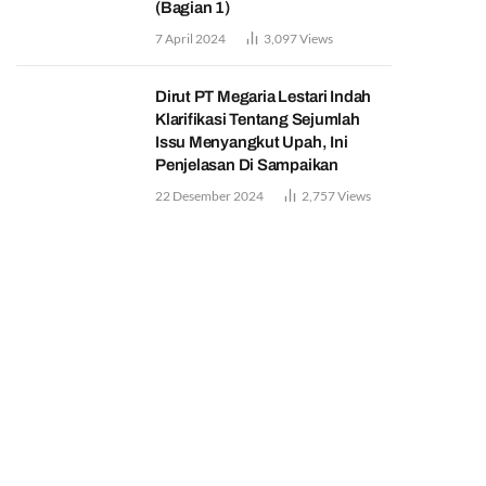
(Bagian 1)
7 April 2024
3,097
Views
Dirut PT Megaria Lestari Indah
Klarifikasi Tentang Sejumlah
Issu Menyangkut Upah, Ini
Penjelasan Di Sampaikan
22 Desember 2024
2,757
Views