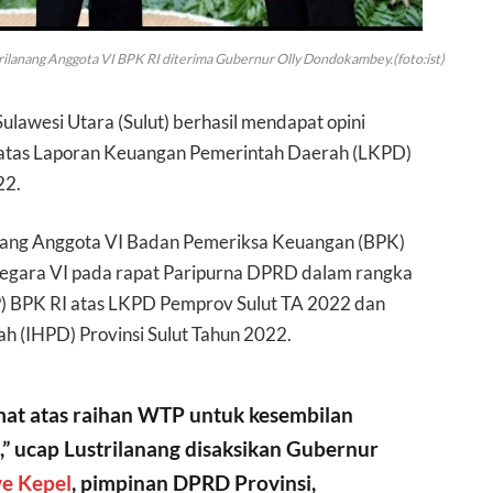
ilanang Anggota VI BPK RI diterima Gubernur Olly Dondokambey.(foto:ist)
ulawesi Utara (Sulut) berhasil mendapat opini
 atas Laporan Keuangan Pemerintah Daerah (LKPD)
22.
anang Anggota VI Badan Pemeriksa Keuangan (BPK)
egara VI pada rapat Paripurna DPRD dalam rangka
) BPK RI atas LKPD Pemprov Sulut TA 2022 dan
h (IHPD) Provinsi Sulut Tahun 2022.
at atas raihan WTP untuk kesembilan
,” ucap Lustrilanang disaksikan Gubernur
ve Kepel
, pimpinan DPRD Provinsi,