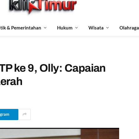
itik & Pemerintahan
Hukum
Wisata
Olahraga
P ke 9, Olly: Capaian
aerah
egram