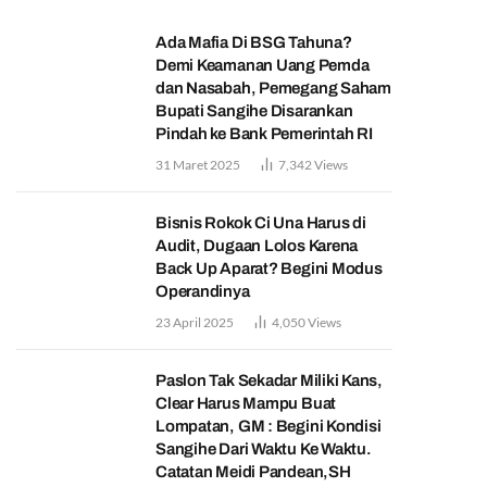
Ada Mafia Di BSG Tahuna?
Demi Keamanan Uang Pemda
dan Nasabah, Pemegang Saham
Bupati Sangihe Disarankan
Pindah ke Bank Pemerintah RI
31 Maret 2025
7,342
Views
Bisnis Rokok Ci Una Harus di
Audit, Dugaan Lolos Karena
Back Up Aparat? Begini Modus
Operandinya
23 April 2025
4,050
Views
Paslon Tak Sekadar Miliki Kans,
Clear Harus Mampu Buat
Lompatan, GM : Begini Kondisi
Sangihe Dari Waktu Ke Waktu.
Catatan Meidi Pandean,SH