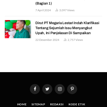
(Bagian 1)
7 April 2024
3,097
Views
Dirut PT Megaria Lestari Indah Klarifikasi
Tentang Sejumlah Issu Menyangkut
Upah, Ini Penjelasan Di Sampaikan
22 Desember 2024
2,757
Views
Facebook
Twitter
Instagram
Pinterest
HOME
SITEMAP
REDAKSI
KODE ETIK