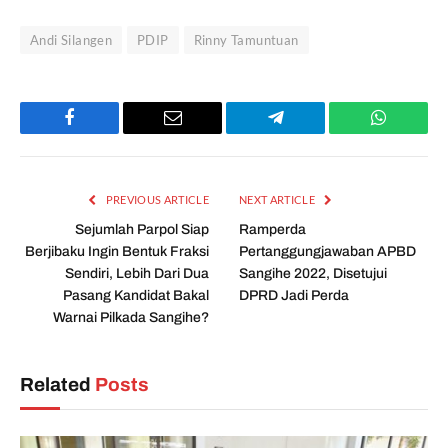
Andi Silangen
PDIP
Rinny Tamuntuan
Facebook
Email
Telegram
WhatsAp
PREVIOUS ARTICLE
NEXT ARTICLE
Sejumlah Parpol Siap
Ramperda
Berjibaku Ingin Bentuk Fraksi
Pertanggungjawaban APBD
Sendiri, Lebih Dari Dua
Sangihe 2022, Disetujui
Pasang Kandidat Bakal
DPRD Jadi Perda
Warnai Pilkada Sangihe?
Related
Posts