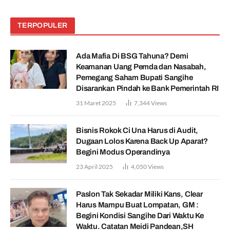
TERPOPULER
Ada Mafia Di BSG Tahuna? Demi
Keamanan Uang Pemda dan Nasabah,
Pemegang Saham Bupati Sangihe
Disarankan Pindah ke Bank Pemerintah RI
31 Maret 2025
7,344
Views
Bisnis Rokok Ci Una Harus di Audit,
Dugaan Lolos Karena Back Up Aparat?
Begini Modus Operandinya
23 April 2025
4,050
Views
Paslon Tak Sekadar Miliki Kans, Clear
Harus Mampu Buat Lompatan, GM :
Begini Kondisi Sangihe Dari Waktu Ke
Waktu. Catatan Meidi Pandean,SH