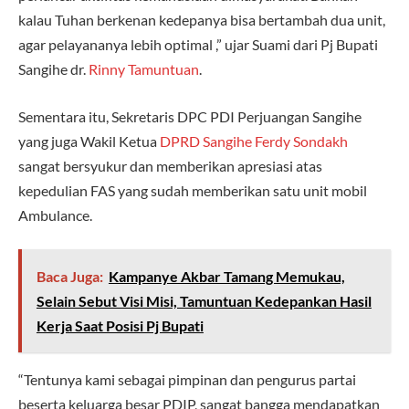
kalau Tuhan berkenan kedepanya bisa bertambah dua unit,
agar pelayananya lebih optimal ,” ujar Suami dari Pj Bupati
Sangihe dr.
Rinny Tamuntuan
.
Sementara itu, Sekretaris DPC PDI Perjuangan Sangihe
yang juga Wakil Ketua
DPRD Sangihe
Ferdy Sondakh
sangat bersyukur dan memberikan apresiasi atas
kepedulian FAS yang sudah memberikan satu unit mobil
Ambulance.
Baca Juga:
Kampanye Akbar Tamang Memukau,
Selain Sebut Visi Misi, Tamuntuan Kedepankan Hasil
Kerja Saat Posisi Pj Bupati
“Tentunya kami sebagai pimpinan dan pengurus partai
beserta keluarga besar PDIP, sangat bangga mendapatkan