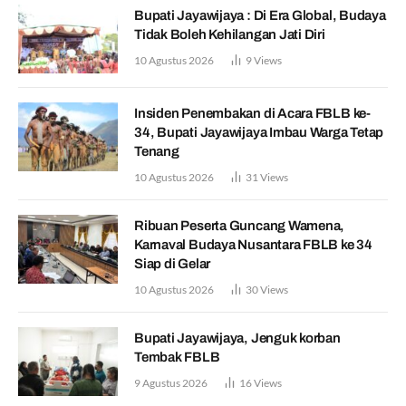
Bupati Jayawijaya : Di Era Global, Budaya
Tidak Boleh Kehilangan Jati Diri
10 Agustus 2026
9
Views
Insiden Penembakan di Acara FBLB ke-
34, Bupati Jayawijaya Imbau Warga Tetap
Tenang
10 Agustus 2026
31
Views
Ribuan Peserta Guncang Wamena,
Karnaval Budaya Nusantara FBLB ke 34
Siap di Gelar
10 Agustus 2026
30
Views
Bupati Jayawijaya, Jenguk korban
Tembak FBLB
9 Agustus 2026
16
Views