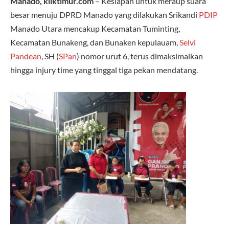
Manado, kliktimur.com
– Kesiapan untuk meraup suara
besar menuju DPRD Manado yang dilakukan Srikandi
PDIP
Manado Utara mencakup Kecamatan Tuminting,
Kecamatan Bunakeng, dan Bunaken kepulauam,
Selvi
Pandean
, SH (
SPan
) nomor urut 6, terus dimaksimalkan
hingga injury time yang tinggal tiga pekan mendatang.