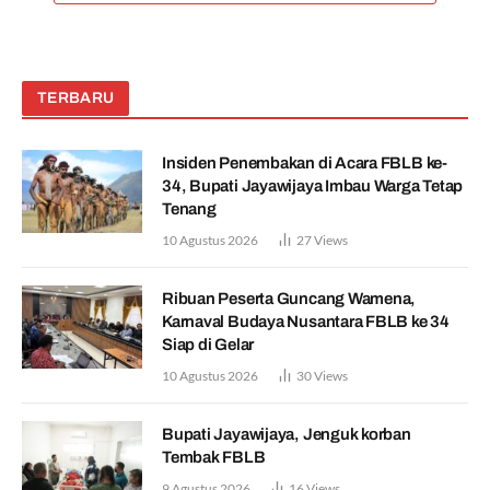
TERBARU
Insiden Penembakan di Acara FBLB ke-
34, Bupati Jayawijaya Imbau Warga Tetap
Tenang
10 Agustus 2026
27
Views
Ribuan Peserta Guncang Wamena,
Karnaval Budaya Nusantara FBLB ke 34
Siap di Gelar
10 Agustus 2026
30
Views
Bupati Jayawijaya, Jenguk korban
Tembak FBLB
9 Agustus 2026
16
Views