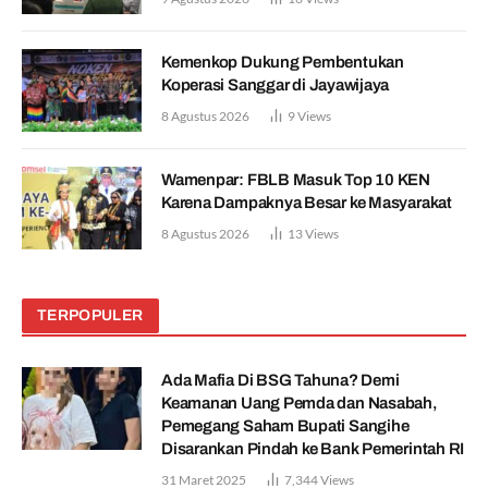
Kemenkop Dukung Pembentukan
Koperasi Sanggar di Jayawijaya
8 Agustus 2026
9
Views
Wamenpar: FBLB Masuk Top 10 KEN
Karena Dampaknya Besar ke Masyarakat
8 Agustus 2026
13
Views
TERPOPULER
Ada Mafia Di BSG Tahuna? Demi
Keamanan Uang Pemda dan Nasabah,
Pemegang Saham Bupati Sangihe
Disarankan Pindah ke Bank Pemerintah RI
31 Maret 2025
7,344
Views