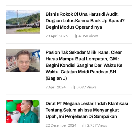
Bisnis Rokok Ci Una Harus di Audit,
Dugaan Lolos Karena Back Up Aparat?
Begini Modus Operandinya
23 April 2025
4,050
Views
Paslon Tak Sekadar Miliki Kans, Clear
Harus Mampu Buat Lompatan, GM :
Begini Kondisi Sangihe Dari Waktu Ke
Waktu. Catatan Meidi Pandean,SH
(Bagian 1)
7 April 2024
3,097
Views
Dirut PT Megaria Lestari Indah Klarifikasi
Tentang Sejumlah Issu Menyangkut
Upah, Ini Penjelasan Di Sampaikan
22 Desember 2024
2,757
Views