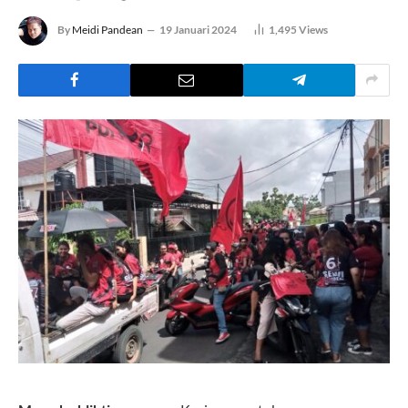
By
Meidi Pandean
19 Januari 2024
1,495
Views