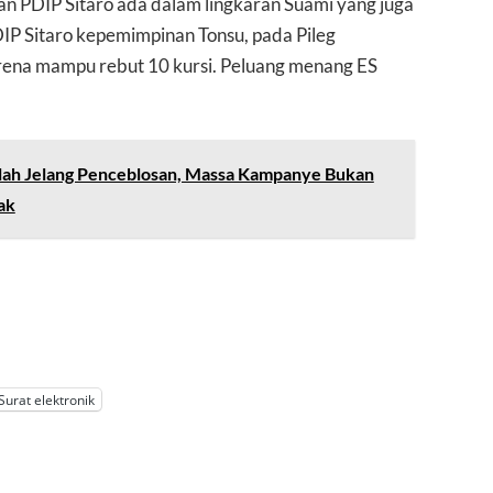
n PDIP Sitaro ada dalam lingkaran Suami yang juga
DIP Sitaro kepemimpinan Tonsu, pada Pileg
ena mampu rebut 10 kursi. Peluang menang ES
ah Jelang Penceblosan, Massa Kampanye Bukan
ak
Surat elektronik