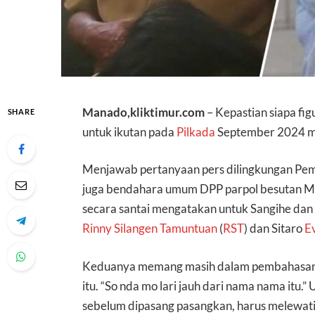
Manado,kliktimur.com
– Kepastian siapa fi
SHARE
untuk ikutan pada
Pilkada
September 2024 men
Menjawab pertanyaan pers dilingkungan Pem
juga bendahara umum DPP parpol besutan M
secara santai mengatakan untuk Sangihe dan S
Rinny Silangen Tamuntuan
(
RST
) dan Sitaro
E
Keduanya memang masih dalam pembahasan, 
itu. “So nda mo lari jauh dari nama nama itu
sebelum dipasang pasangkan, harus melewati kaj