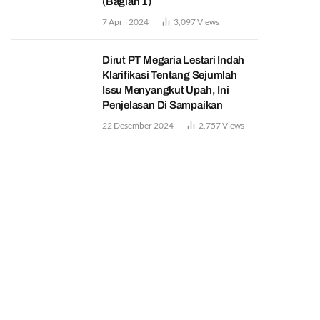
(Bagian 1)
7 April 2024
3,097
Views
Dirut PT Megaria Lestari Indah
Klarifikasi Tentang Sejumlah
Issu Menyangkut Upah, Ini
Penjelasan Di Sampaikan
22 Desember 2024
2,757
Views