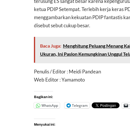
terusung ES sangat besar karena kepengurusa
ketua PDIP Setempat. Terlebih kerja keras P
menggambarkan kekuatan PDIP fantastis kar
disebut sebut cukup besar.
Baca Juga:
Menghitung Peluang Menang Kal
Ukuran, Ini Paslon Kemungkinan Unggul Tel
Penulis / Editor : Meidi Pandean
Web Editor : Yamamoto
Bagikan ini:
WhatsApp
Telegram
Menyukai ini: