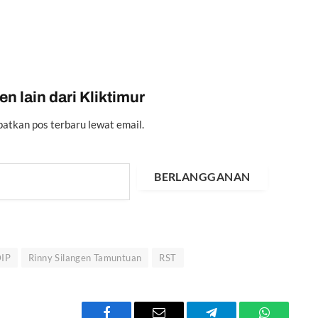
n lain dari Kliktimur
atkan pos terbaru lewat email.
BERLANGGANAN
IP
Rinny Silangen Tamuntuan
RST