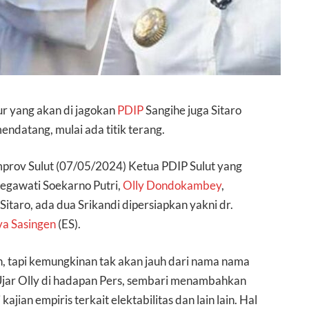
gur yang akan di jagokan
PDIP
Sangihe juga Sitaro
datang, mulai ada titik terang.
prov Sulut (07/05/2024) Ketua PDIP Sulut yang
egawati Soekarno Putri,
Olly Dondokambey
,
itaro, ada dua Srikandi dipersiapkan yakni dr.
va Sasingen
(ES).
tapi kemungkinan tak akan jauh dari nama nama
.” Ujar Olly di hadapan Pers, sembari menambahkan
ian empiris terkait elektabilitas dan lain lain. Hal