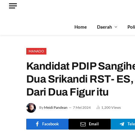
Home
Daerah
Pol
MANADO
Kandidat PDIP Sangihe
Dua Srikandi RST- ES, 
Dari Dua Figur itu
By
Meidi Pandean
7 Mei 2024
1,200
Views
Facebook
Email
Tel