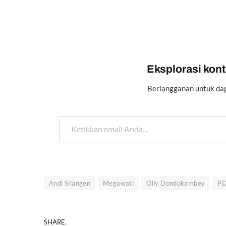
Eksplorasi konte
Berlangganan untuk dap
Ketikkan email Anda...
Andi Silangen
Megawati
Olly Dondokambey
PD
SHARE.