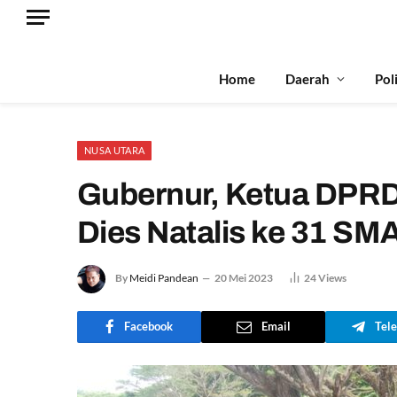
Home
Daerah
Pol
NUSA UTARA
Gubernur, Ketua DPRD 
Dies Natalis ke 31 SM
By
Meidi Pandean
20 Mei 2023
24
Views
Facebook
Email
Tel