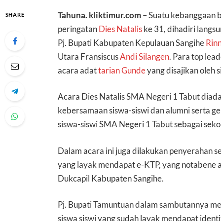
Tahuna. kliktimur.com
– Suatu kebanggaan b
SHARE
peringatan
Dies Natalis
ke 31, dihadiri langs
Pj. Bupati Kabupaten Kepulauan Sangihe
Rin
Utara Fransiscus
Andi Silangen
. Para top le
acara adat
tarian Gunde
yang disajikan oleh 
Acara Dies Natalis SMA Negeri 1 Tabut dia
kebersamaan siswa-siswi dan alumni serta ge
siswa-siswi SMA Negeri 1 Tabut sebagai seko
Dalam acara ini juga dilakukan penyerahan s
yang layak mendapat e-KTP, yang notabene 
Dukcapil Kabupaten Sangihe.
Pj. Bupati Tamuntuan dalam sambutannya me
siswa siswi yang sudah layak mendapat identit