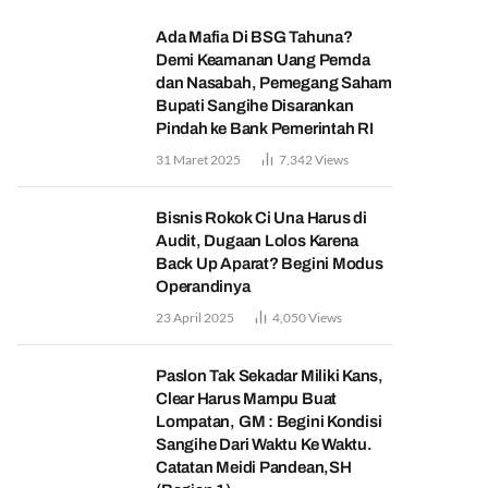
Ada Mafia Di BSG Tahuna?
Demi Keamanan Uang Pemda
dan Nasabah, Pemegang Saham
Bupati Sangihe Disarankan
Pindah ke Bank Pemerintah RI
31 Maret 2025
7,342
Views
Bisnis Rokok Ci Una Harus di
Audit, Dugaan Lolos Karena
Back Up Aparat? Begini Modus
Operandinya
23 April 2025
4,050
Views
Paslon Tak Sekadar Miliki Kans,
Clear Harus Mampu Buat
Lompatan, GM : Begini Kondisi
Sangihe Dari Waktu Ke Waktu.
Catatan Meidi Pandean,SH