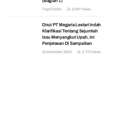
(Bagian 1)
7 April 2024
3,097
Views
Dirut PT Megaria Lestari Indah
Klarifikasi Tentang Sejumlah
Issu Menyangkut Upah, Ini
Penjelasan Di Sampaikan
22 Desember 2024
2,757
Views