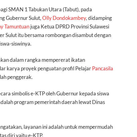
agi SMAN 1 Tabukan Utara (Tabut), pada
ung Gubernur Sulut,
Olly Dondokambey
, didamping
ny Tamuntuan
juga Ketua DPRD Provinsi Sulawesi
ader Sulut itu bersama rombongan disambut dengan
siswa-siswinya.
dakan dalam rangka mempererat ikatan
lar karya proyek penguatan profil Pelajar
Pancasila
lah penggerak.
ecara simbolis e-KTP oleh Gubernur kepada siswa
adalah program pemerintah daerah lewat Dinas
ngatakan, layanan ini adalah untuk mempermudah
as diri yaitu e-KTP.