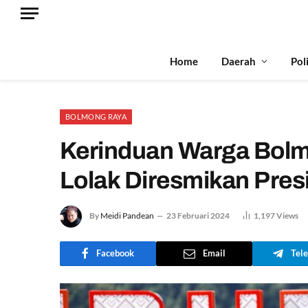
Home
Daerah
Pol
BOLMONG RAYA
Kerinduan Warga Bolm
Lolak Diresmikan Pres
By
Meidi Pandean
23 Februari 2024
1,197
Views
Facebook
Email
Tel