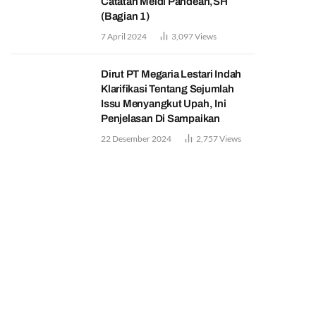
Catatan Meidi Pandean,SH
(Bagian 1)
7 April 2024
3,097
Views
Dirut PT Megaria Lestari Indah
Klarifikasi Tentang Sejumlah
Issu Menyangkut Upah, Ini
Penjelasan Di Sampaikan
22 Desember 2024
2,757
Views