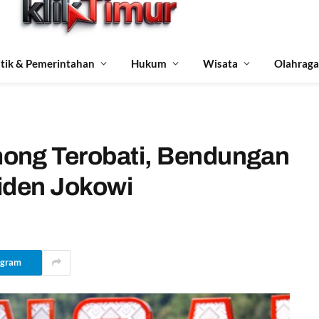
itik & Pemerintahan
Hukum
Wisata
Olahraga
ong Terobati, Bendungan
iden Jokowi
egram