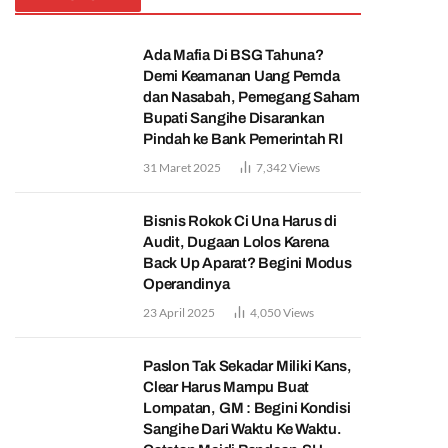
Ada Mafia Di BSG Tahuna?
Demi Keamanan Uang Pemda
dan Nasabah, Pemegang Saham
Bupati Sangihe Disarankan
Pindah ke Bank Pemerintah RI
31 Maret 2025
7,342
Views
Bisnis Rokok Ci Una Harus di
Audit, Dugaan Lolos Karena
Back Up Aparat? Begini Modus
Operandinya
23 April 2025
4,050
Views
Paslon Tak Sekadar Miliki Kans,
Clear Harus Mampu Buat
Lompatan, GM : Begini Kondisi
Sangihe Dari Waktu Ke Waktu.