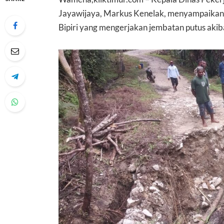
Jayawijaya, Markus Kenelak, menyampaikan 
Bipiri yang mengerjakan jembatan putus akib