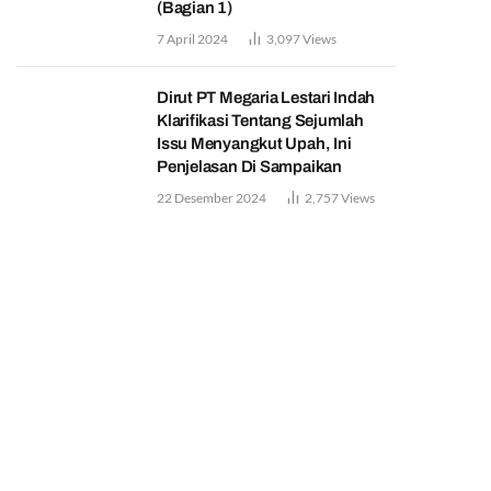
(Bagian 1)
7 April 2024
3,097
Views
Dirut PT Megaria Lestari Indah
Klarifikasi Tentang Sejumlah
Issu Menyangkut Upah, Ini
Penjelasan Di Sampaikan
22 Desember 2024
2,757
Views