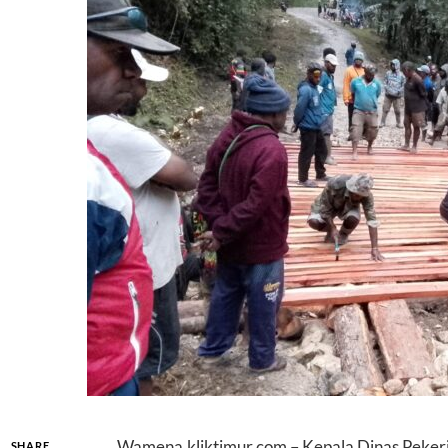
Wamena,kliktimur.com – Kepala Dinas Peke
SHARE