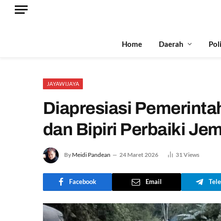
Home
Daerah
Pol
JAYAWIJAYA
Diapresiasi Pemerint
dan Bipiri Perbaiki Je
By
Meidi Pandean
24 Maret 2026
31
Views
Facebook
Email
Tel