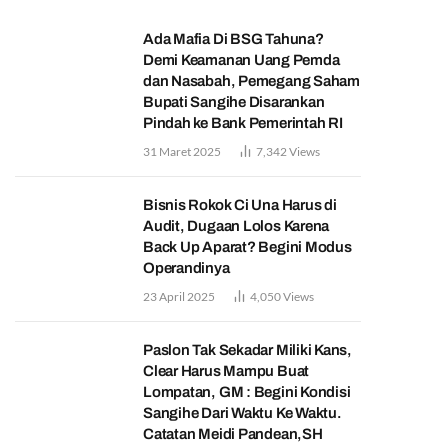
Ada Mafia Di BSG Tahuna?
Demi Keamanan Uang Pemda
dan Nasabah, Pemegang Saham
Bupati Sangihe Disarankan
Pindah ke Bank Pemerintah RI
31 Maret 2025
7,342
Views
Bisnis Rokok Ci Una Harus di
Audit, Dugaan Lolos Karena
Back Up Aparat? Begini Modus
Operandinya
23 April 2025
4,050
Views
Paslon Tak Sekadar Miliki Kans,
Clear Harus Mampu Buat
Lompatan, GM : Begini Kondisi
Sangihe Dari Waktu Ke Waktu.
Catatan Meidi Pandean,SH