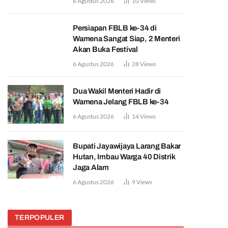
6 Agustus 2026
10
Views
Persiapan FBLB ke-34 di
Wamena Sangat Siap, 2 Menteri
Akan Buka Festival
6 Agustus 2026
28
Views
Dua Wakil Menteri Hadir di
Wamena Jelang FBLB ke-34
6 Agustus 2026
14
Views
Bupati Jayawijaya Larang Bakar
Hutan, Imbau Warga 40 Distrik
Jaga Alam
6 Agustus 2026
9
Views
TERPOPULER