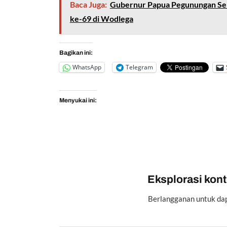
Baca Juga:
Gubernur Papua Pegunungan Ser
ke-69 di Wodlega
Bagikan ini:
WhatsApp
Telegram
Menyukai ini:
Eksplorasi konte
Berlangganan untuk dap
Ketikkan email Anda...