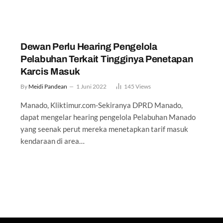
Dewan Perlu Hearing Pengelola
Pelabuhan Terkait Tingginya Penetapan
Karcis Masuk
By
Meidi Pandean
1 Juni 2022
145
Views
Manado, Kliktimur.com-Sekiranya DPRD Manado,
dapat mengelar hearing pengelola Pelabuhan Manado
yang seenak perut mereka menetapkan tarif masuk
kendaraan di area…