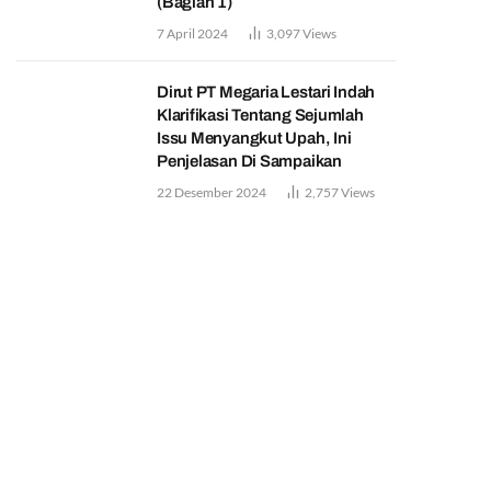
(Bagian 1)
7 April 2024
3,097
Views
Dirut PT Megaria Lestari Indah
Klarifikasi Tentang Sejumlah
Issu Menyangkut Upah, Ini
Penjelasan Di Sampaikan
22 Desember 2024
2,757
Views