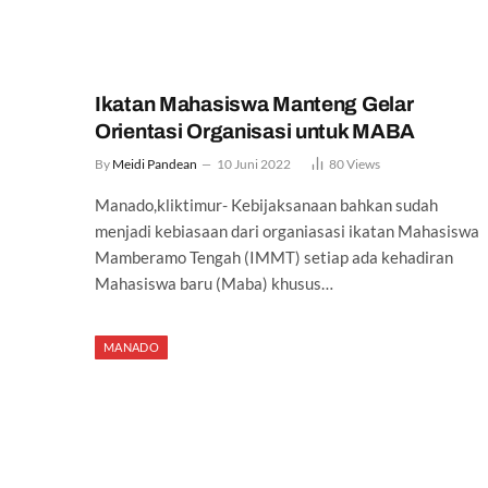
Ikatan Mahasiswa Manteng Gelar
Orientasi Organisasi untuk MABA
By
Meidi Pandean
10 Juni 2022
80
Views
Manado,kliktimur- Kebijaksanaan bahkan sudah
menjadi kebiasaan dari organiasasi ikatan Mahasiswa
Mamberamo Tengah (IMMT) setiap ada kehadiran
Mahasiswa baru (Maba) khusus…
MANADO