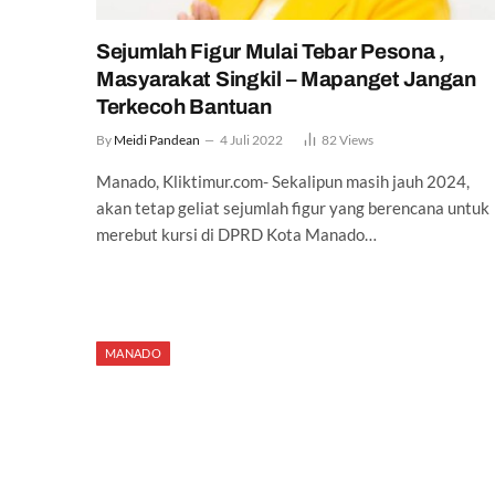
Sejumlah Figur Mulai Tebar Pesona ,
Masyarakat Singkil – Mapanget Jangan
Terkecoh Bantuan
By
Meidi Pandean
4 Juli 2022
82
Views
Manado, Kliktimur.com- Sekalipun masih jauh 2024,
akan tetap geliat sejumlah figur yang berencana untuk
merebut kursi di DPRD Kota Manado…
MANADO