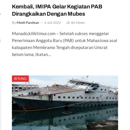
Kembali, IMIPA Gelar Kegiatan PAB
p
Dirangkaikan Dengan Mubes
By
Meidi Pandean
6 Juli 2022
86
Views
Manado,kiliktimur.com – Setelah sukses menggelar
Penerimaan Anggota Baru (PAB) untuk Mahasiswa asal
i
kabupaten Membramo Tengah diseputaran Unsrat
belum lama, Ikatan…
BITUNG