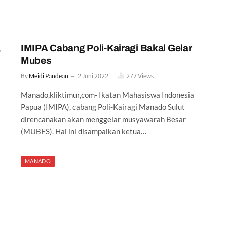
,
IMIPA Cabang Poli-Kairagi Bakal Gelar
Mubes
By
Meidi Pandean
2 Juni 2022
277
Views
Manado,kliktimur,com- Ikatan Mahasiswa Indonesia
Papua (IMIPA), cabang Poli-Kairagi Manado Sulut
direncanakan akan menggelar musyawarah Besar
(MUBES). Hal ini disampaikan ketua…
MANADO