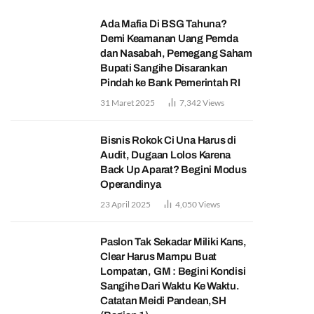
Ada Mafia Di BSG Tahuna?
Demi Keamanan Uang Pemda
dan Nasabah, Pemegang Saham
Bupati Sangihe Disarankan
Pindah ke Bank Pemerintah RI
31 Maret 2025
7,342
Views
Bisnis Rokok Ci Una Harus di
Audit, Dugaan Lolos Karena
Back Up Aparat? Begini Modus
Operandinya
23 April 2025
4,050
Views
Paslon Tak Sekadar Miliki Kans,
Clear Harus Mampu Buat
Lompatan, GM : Begini Kondisi
Sangihe Dari Waktu Ke Waktu.
Catatan Meidi Pandean,SH