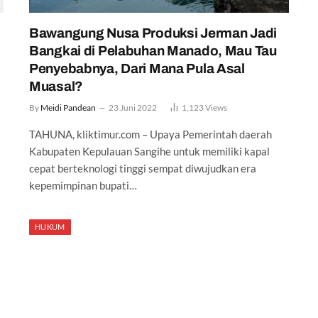
Bawangung Nusa Produksi Jerman Jadi
Bangkai di Pelabuhan Manado, Mau Tau
Penyebabnya, Dari Mana Pula Asal
Muasal?
By
Meidi Pandean
23 Juni 2022
1,123
Views
TAHUNA, kliktimur.com – Upaya Pemerintah daerah
Kabupaten Kepulauan Sangihe untuk memiliki kapal
cepat berteknologi tinggi sempat diwujudkan era
kepemimpinan bupati…
HUKUM