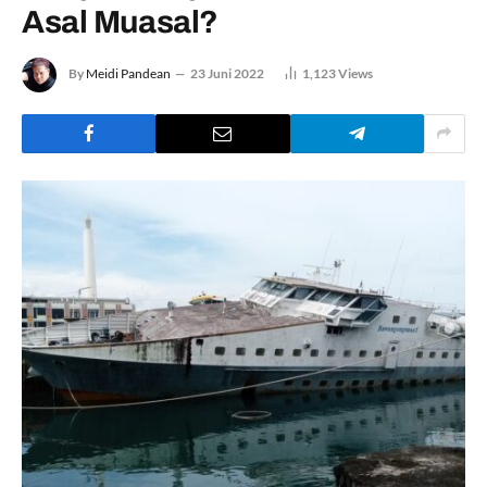
Asal Muasal?
By
Meidi Pandean
23 Juni 2022
1,123
Views