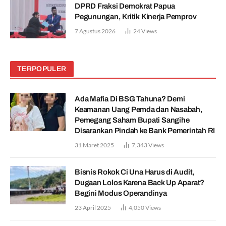
DPRD Fraksi Demokrat Papua
Pegunungan, Kritik Kinerja Pemprov
7 Agustus 2026
24
Views
TERPOPULER
Ada Mafia Di BSG Tahuna? Demi
Keamanan Uang Pemda dan Nasabah,
Pemegang Saham Bupati Sangihe
Disarankan Pindah ke Bank Pemerintah RI
31 Maret 2025
7,343
Views
Bisnis Rokok Ci Una Harus di Audit,
Dugaan Lolos Karena Back Up Aparat?
Begini Modus Operandinya
23 April 2025
4,050
Views