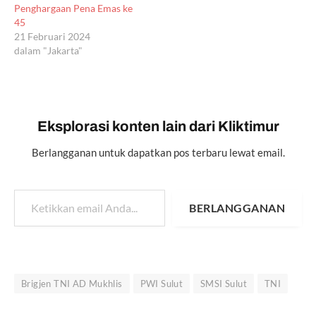
Penghargaan Pena Emas ke
45
21 Februari 2024
dalam "Jakarta"
Eksplorasi konten lain dari Kliktimur
Berlangganan untuk dapatkan pos terbaru lewat email.
Ketikkan email Anda...
BERLANGGANAN
Brigjen TNI AD Mukhlis
PWI Sulut
SMSI Sulut
TNI