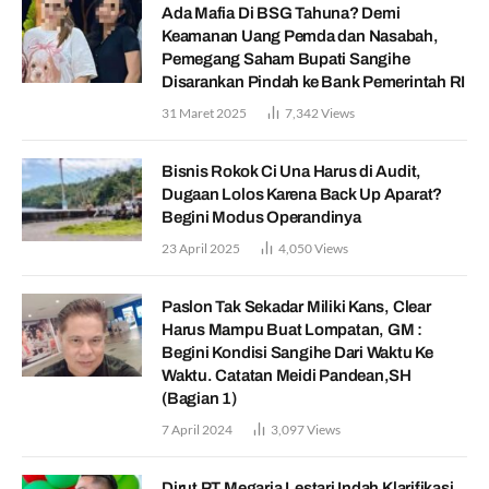
Ada Mafia Di BSG Tahuna? Demi
Keamanan Uang Pemda dan Nasabah,
Pemegang Saham Bupati Sangihe
Disarankan Pindah ke Bank Pemerintah RI
31 Maret 2025
7,342
Views
Bisnis Rokok Ci Una Harus di Audit,
Dugaan Lolos Karena Back Up Aparat?
Begini Modus Operandinya
23 April 2025
4,050
Views
Paslon Tak Sekadar Miliki Kans, Clear
Harus Mampu Buat Lompatan, GM :
Begini Kondisi Sangihe Dari Waktu Ke
Waktu. Catatan Meidi Pandean,SH
(Bagian 1)
7 April 2024
3,097
Views
Dirut PT Megaria Lestari Indah Klarifikasi