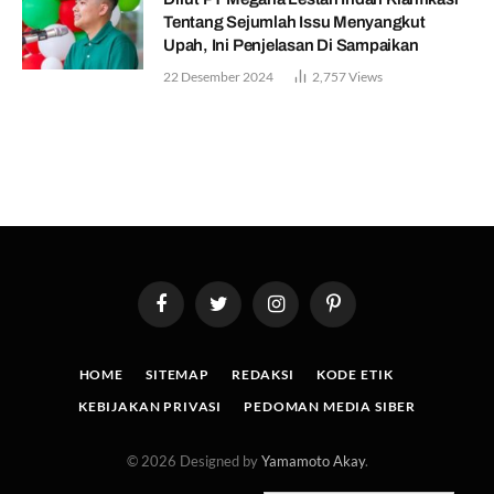
Tentang Sejumlah Issu Menyangkut
Upah, Ini Penjelasan Di Sampaikan
22 Desember 2024
2,757
Views
Facebook
Twitter
Instagram
Pinterest
HOME
SITEMAP
REDAKSI
KODE ETIK
KEBIJAKAN PRIVASI
PEDOMAN MEDIA SIBER
© 2026 Designed by
Yamamoto Akay
.