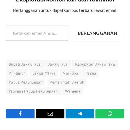
Berlangganan untuk dapatkan pos terbaru lewat email.
Ketikkan email Anda...
BERLANGGANAN
Bupati Jayawijaya
Jayawijaya
Kabupaten Jayawijaya
Kliktimur
Lekius Yikwa
Narkoba
Papua
Papua Pegunungan
Pemerintah Daerah
Provinsi Papua Pegunungan
Wamena
Facebook
Email
Telegram
WhatsAp