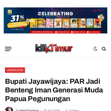
JAYAWIJAYA
Bupati Jayawijaya: PAR Jadi
Benteng Iman Generasi Muda
Papua Pegunungan
By
Meidi Pandean
30 Juni 2026
7
Views