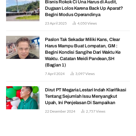
Bisnis Rokok Ci Una Harus di Audit,
Dugaan Lolos Karena Back Up Aparat?
Begini Modus Operandinya
23 April 2025
4,050
Views
Paslon Tak Sekadar Miliki Kans, Clear
Harus Mampu Buat Lompatan, GM :
Begini Kondisi Sangihe Dari Waktu Ke
Waktu. Catatan Meidi Pandean,SH
(Bagian 1)
7 April 2024
3,097
Views
Dirut PT Megaria Lestari Indah Klarifikasi
Tentang Sejumlah Issu Menyangkut
Upah, Ini Penjelasan Di Sampaikan
22 Desember 2024
2,757
Views