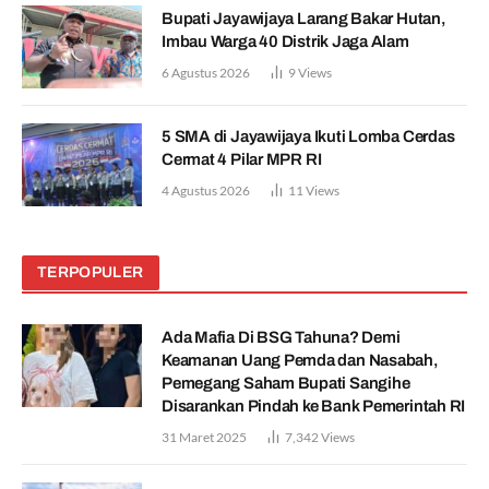
Bupati Jayawijaya Larang Bakar Hutan,
Imbau Warga 40 Distrik Jaga Alam
6 Agustus 2026
9
Views
5 SMA di Jayawijaya Ikuti Lomba Cerdas
Cermat 4 Pilar MPR RI
4 Agustus 2026
11
Views
TERPOPULER
Ada Mafia Di BSG Tahuna? Demi
Keamanan Uang Pemda dan Nasabah,
Pemegang Saham Bupati Sangihe
Disarankan Pindah ke Bank Pemerintah RI
31 Maret 2025
7,342
Views