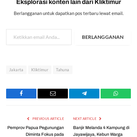
Eksplorasi konten lain dari Kliktimur
Berlangganan untuk dapatkan pos terbaru lewat email.
Ketikkan email Anda...
BERLANGGANAN
Jakarta
Kliktimur
Tahuna
Facebook
Email
Telegram
WhatsAp
PREVIOUS ARTICLE
NEXT ARTICLE
Pemprov Papua Pegunungan
Banjir Melanda 4 Kampung di
Diminta Fokus pada
Jayawijaya, Kebun Warga