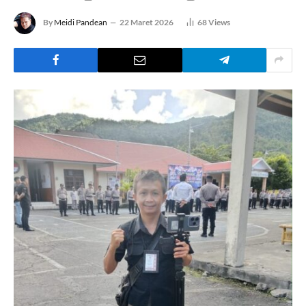
By
Meidi Pandean
22 Maret 2026
68
Views