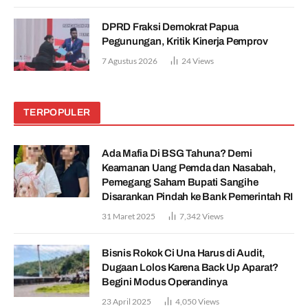
DPRD Fraksi Demokrat Papua
Pegunungan, Kritik Kinerja Pemprov
7 Agustus 2026
24
Views
TERPOPULER
Ada Mafia Di BSG Tahuna? Demi
Keamanan Uang Pemda dan Nasabah,
Pemegang Saham Bupati Sangihe
Disarankan Pindah ke Bank Pemerintah RI
31 Maret 2025
7,342
Views
Bisnis Rokok Ci Una Harus di Audit,
Dugaan Lolos Karena Back Up Aparat?
Begini Modus Operandinya
23 April 2025
4,050
Views