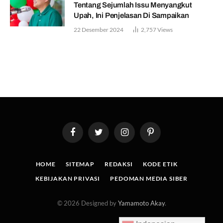
Tentang Sejumlah Issu Menyangkut
Upah, Ini Penjelasan Di Sampaikan
22 Desember 2024
2,757
Views
Facebook
Twitter
Instagram
Pinterest
HOME
SITEMAP
REDAKSI
KODE ETIK
KEBIJAKAN PRIVASI
PEDOMAN MEDIA SIBER
© 2026 Designed by
Yamamoto Akay
.