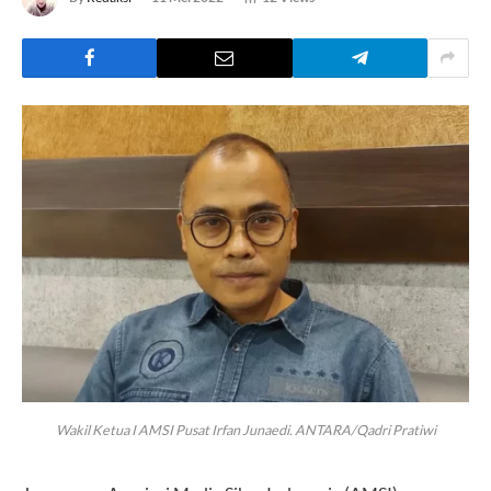
Wakil Ketua I AMSI Pusat Irfan Junaedi. ANTARA/Qadri Pratiwi