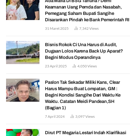
Ada Mafia Di BSG Tahuna? Demi
Keamanan Uang Pemda dan Nasabah,
Pemegang Saham Bupati Sangihe
Disarankan Pindah ke Bank Pemerintah RI
31 Maret 2025
7,342
Views
Bisnis Rokok Ci Una Harus di Audit,
Dugaan Lolos Karena Back Up Aparat?
Begini Modus Operandinya
23 April 2025
4,050
Views
Paslon Tak Sekadar Miliki Kans, Clear
Harus Mampu Buat Lompatan, GM :
Begini Kondisi Sangihe Dari Waktu Ke
Waktu. Catatan Meidi Pandean,SH
(Bagian 1)
7 April 2024
3,097
Views
Dirut PT Megaria Lestari Indah Klarifikasi