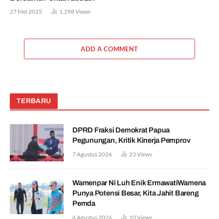
27 Mei 2025
1,298
Views
ADD A COMMENT
TERBARU
DPRD Fraksi Demokrat Papua
Pegunungan, Kritik Kinerja Pemprov
7 Agustus 2026
23
Views
Wamenpar Ni Luh Enik ErmawatiWamena
Punya Potensi Besar, Kita Jahit Bareng
Pemda
6 Agustus 2026
10
Views