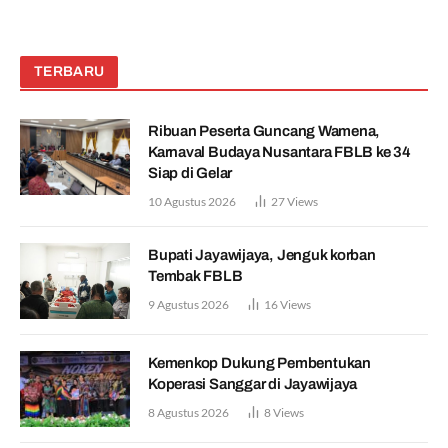
TERBARU
Ribuan Peserta Guncang Wamena,
Karnaval Budaya Nusantara FBLB ke 34
Siap di Gelar
10 Agustus 2026
27
Views
Bupati Jayawijaya, Jenguk korban
Tembak FBLB
9 Agustus 2026
16
Views
Kemenkop Dukung Pembentukan
Koperasi Sanggar di Jayawijaya
8 Agustus 2026
8
Views