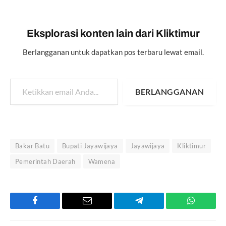
Eksplorasi konten lain dari Kliktimur
Berlangganan untuk dapatkan pos terbaru lewat email.
Ketikkan email Anda...
BERLANGGANAN
Bakar Batu
Bupati Jayawijaya
Jayawijaya
Kliktimur
Pemerintah Daerah
Wamena
Facebook
Email
Telegram
WhatsAp