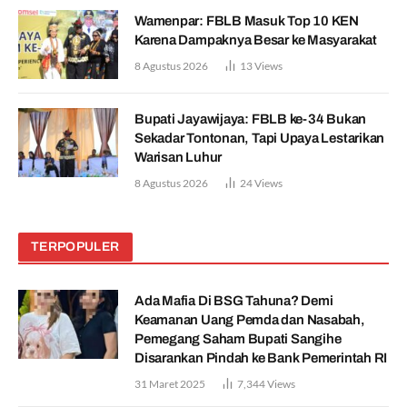
Wamenpar: FBLB Masuk Top 10 KEN
Karena Dampaknya Besar ke Masyarakat
8 Agustus 2026
13
Views
Bupati Jayawijaya: FBLB ke-34 Bukan
Sekadar Tontonan, Tapi Upaya Lestarikan
Warisan Luhur
8 Agustus 2026
24
Views
TERPOPULER
Ada Mafia Di BSG Tahuna? Demi
Keamanan Uang Pemda dan Nasabah,
Pemegang Saham Bupati Sangihe
Disarankan Pindah ke Bank Pemerintah RI
31 Maret 2025
7,344
Views