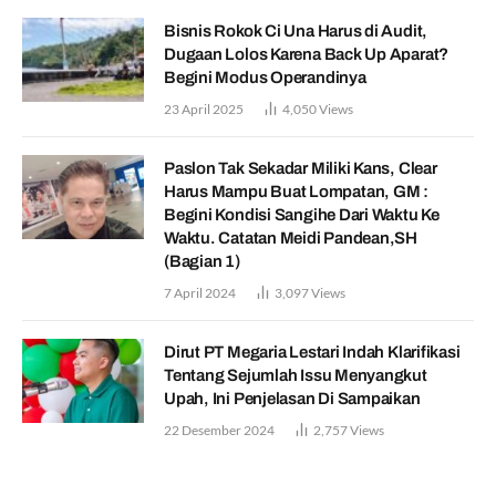
Bisnis Rokok Ci Una Harus di Audit,
Dugaan Lolos Karena Back Up Aparat?
Begini Modus Operandinya
23 April 2025
4,050
Views
Paslon Tak Sekadar Miliki Kans, Clear
Harus Mampu Buat Lompatan, GM :
Begini Kondisi Sangihe Dari Waktu Ke
Waktu. Catatan Meidi Pandean,SH
(Bagian 1)
7 April 2024
3,097
Views
Dirut PT Megaria Lestari Indah Klarifikasi
Tentang Sejumlah Issu Menyangkut
Upah, Ini Penjelasan Di Sampaikan
22 Desember 2024
2,757
Views