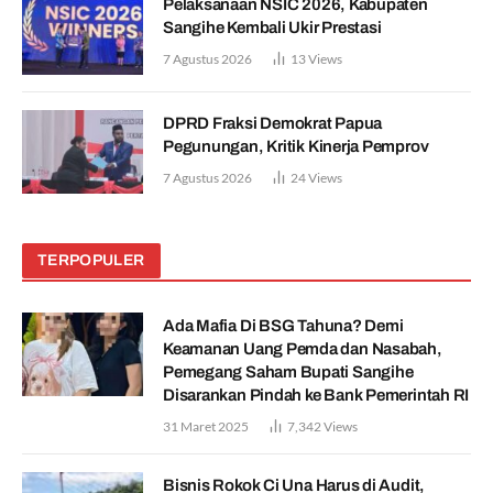
Pelaksanaan NSIC 2026, Kabupaten
Sangihe Kembali Ukir Prestasi
7 Agustus 2026
13
Views
DPRD Fraksi Demokrat Papua
Pegunungan, Kritik Kinerja Pemprov
7 Agustus 2026
24
Views
TERPOPULER
Ada Mafia Di BSG Tahuna? Demi
Keamanan Uang Pemda dan Nasabah,
Pemegang Saham Bupati Sangihe
Disarankan Pindah ke Bank Pemerintah RI
31 Maret 2025
7,342
Views
Bisnis Rokok Ci Una Harus di Audit,