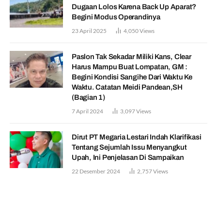
Dugaan Lolos Karena Back Up Aparat?
Begini Modus Operandinya
23 April 2025
4,050
Views
Paslon Tak Sekadar Miliki Kans, Clear
Harus Mampu Buat Lompatan, GM :
Begini Kondisi Sangihe Dari Waktu Ke
Waktu. Catatan Meidi Pandean,SH
(Bagian 1)
7 April 2024
3,097
Views
Dirut PT Megaria Lestari Indah Klarifikasi
Tentang Sejumlah Issu Menyangkut
Upah, Ini Penjelasan Di Sampaikan
22 Desember 2024
2,757
Views