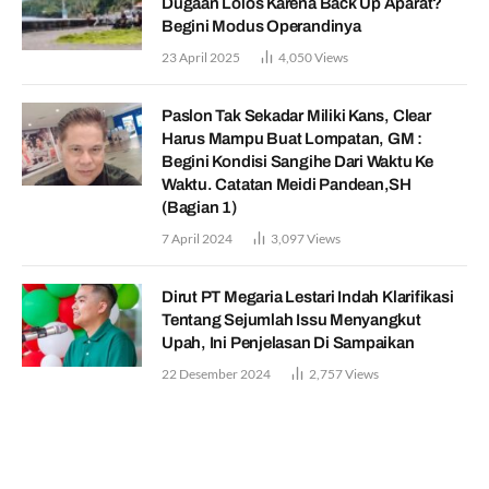
Dugaan Lolos Karena Back Up Aparat?
Begini Modus Operandinya
23 April 2025
4,050
Views
Paslon Tak Sekadar Miliki Kans, Clear
Harus Mampu Buat Lompatan, GM :
Begini Kondisi Sangihe Dari Waktu Ke
Waktu. Catatan Meidi Pandean,SH
(Bagian 1)
7 April 2024
3,097
Views
Dirut PT Megaria Lestari Indah Klarifikasi
Tentang Sejumlah Issu Menyangkut
Upah, Ini Penjelasan Di Sampaikan
22 Desember 2024
2,757
Views