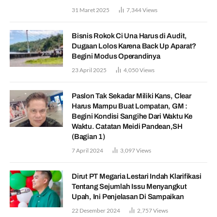
31 Maret 2025
7,344
Views
Bisnis Rokok Ci Una Harus di Audit,
Dugaan Lolos Karena Back Up Aparat?
Begini Modus Operandinya
23 April 2025
4,050
Views
Paslon Tak Sekadar Miliki Kans, Clear
Harus Mampu Buat Lompatan, GM :
Begini Kondisi Sangihe Dari Waktu Ke
Waktu. Catatan Meidi Pandean,SH
(Bagian 1)
7 April 2024
3,097
Views
Dirut PT Megaria Lestari Indah Klarifikasi
Tentang Sejumlah Issu Menyangkut
Upah, Ini Penjelasan Di Sampaikan
22 Desember 2024
2,757
Views