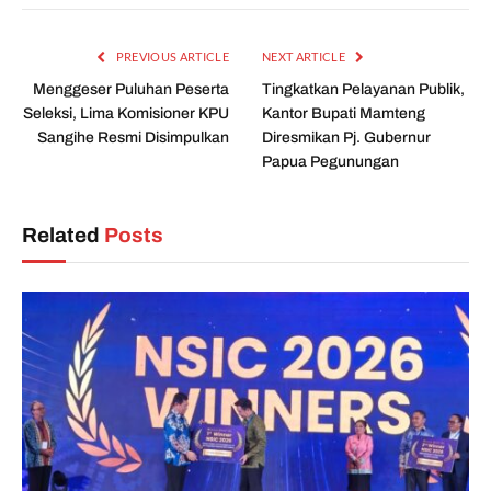
PREVIOUS ARTICLE
NEXT ARTICLE
Menggeser Puluhan Peserta
Tingkatkan Pelayanan Publik,
Seleksi, Lima Komisioner KPU
Kantor Bupati Mamteng
Sangihe Resmi Disimpulkan
Diresmikan Pj. Gubernur
Papua Pegunungan
Related
Posts