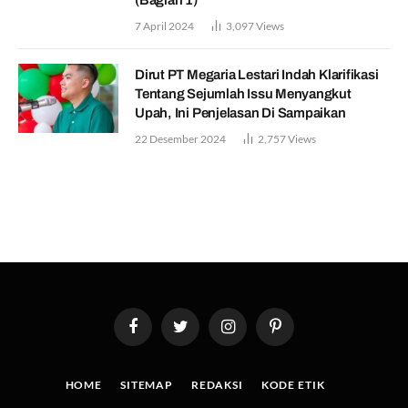
7 April 2024
3,097
Views
Dirut PT Megaria Lestari Indah Klarifikasi
Tentang Sejumlah Issu Menyangkut
Upah, Ini Penjelasan Di Sampaikan
22 Desember 2024
2,757
Views
Facebook
Twitter
Instagram
Pinterest
HOME
SITEMAP
REDAKSI
KODE ETIK