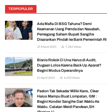
TERPOPULER
Ada Mafia Di BSG Tahuna? Demi
Keamanan Uang Pemda dan Nasabah,
Pemegang Saham Bupati Sangihe
Disarankan Pindah ke Bank Pemerintah RI
31 Maret 2025
7,342
Views
Bisnis Rokok Ci Una Harus di Audit,
Dugaan Lolos Karena Back Up Aparat?
Begini Modus Operandinya
23 April 2025
4,050
Views
Paslon Tak Sekadar Miliki Kans, Clear
Harus Mampu Buat Lompatan, GM :
Begini Kondisi Sangihe Dari Waktu Ke
Waktu. Catatan Meidi Pandean,SH
(Bagian 1)