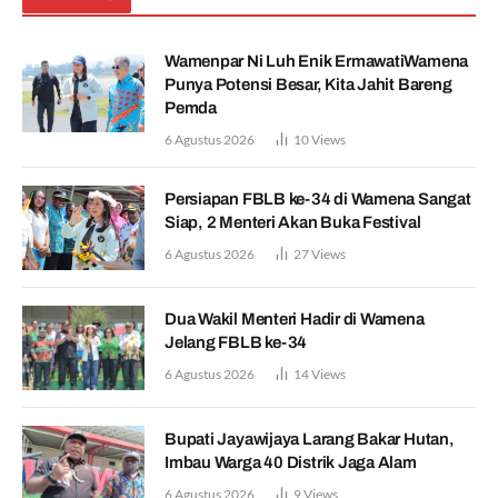
Wamenpar Ni Luh Enik ErmawatiWamena
Punya Potensi Besar, Kita Jahit Bareng
Pemda
6 Agustus 2026
10
Views
Persiapan FBLB ke-34 di Wamena Sangat
Siap, 2 Menteri Akan Buka Festival
6 Agustus 2026
27
Views
Dua Wakil Menteri Hadir di Wamena
Jelang FBLB ke-34
6 Agustus 2026
14
Views
Bupati Jayawijaya Larang Bakar Hutan,
Imbau Warga 40 Distrik Jaga Alam
6 Agustus 2026
9
Views