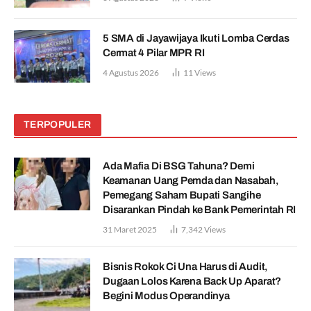
5 SMA di Jayawijaya Ikuti Lomba Cerdas
Cermat 4 Pilar MPR RI
4 Agustus 2026
11
Views
TERPOPULER
Ada Mafia Di BSG Tahuna? Demi
Keamanan Uang Pemda dan Nasabah,
Pemegang Saham Bupati Sangihe
Disarankan Pindah ke Bank Pemerintah RI
31 Maret 2025
7,342
Views
Bisnis Rokok Ci Una Harus di Audit,
Dugaan Lolos Karena Back Up Aparat?
Begini Modus Operandinya