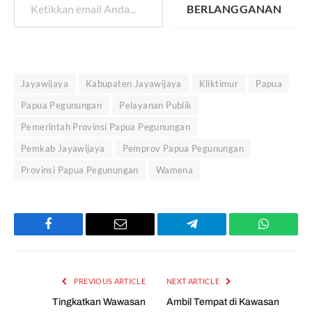
BERLANGGANAN
Jayawijaya
Kabupaten Jayawijaya
Kliktimur
Papua
Papua Pegunungan
Pelayanan Publik
Pemerintah Provinsi Papua Pegunungan
Pemkab Jayawijaya
Pemprov Papua Pegunungan
Provinsi Papua Pegunungan
Wamena
Facebook
Email
Telegram
WhatsAp
PREVIOUS ARTICLE
NEXT ARTICLE
Tingkatkan Wawasan
Ambil Tempat di Kawasan