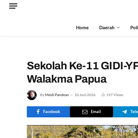
Home
Daerah
Pol
Sekolah Ke-11 GIDI-YP
Walakma Papua
By
Meidi Pandean
10 Juni 2026
197
Views
Facebook
Email
Tel