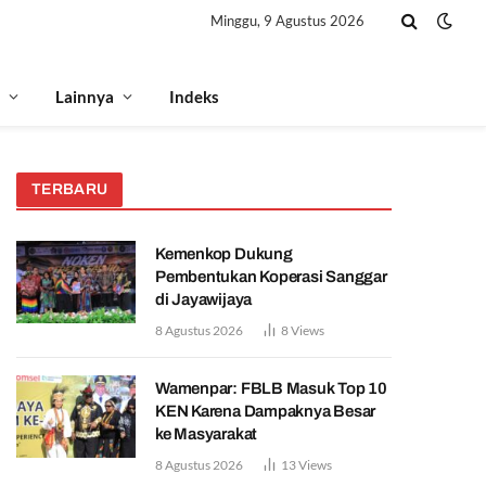
Minggu, 9 Agustus 2026
Lainnya
Indeks
TERBARU
Kemenkop Dukung
Pembentukan Koperasi Sanggar
di Jayawijaya
8 Agustus 2026
8
Views
Wamenpar: FBLB Masuk Top 10
KEN Karena Dampaknya Besar
ke Masyarakat
8 Agustus 2026
13
Views