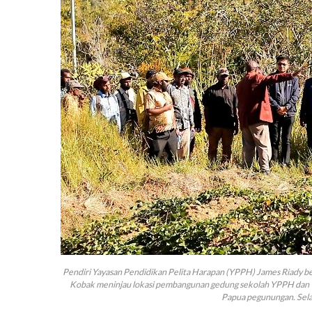
Pendiri Yayasan Pendidikan Pelita Harapan (YPPH) James Riady be
Kobak meninjau lokasi pembangunan gedung sekolah YPPH dan Ya
Papua pegunungan. Sela