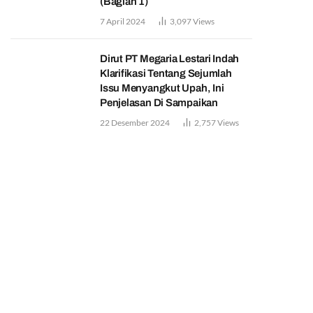
(Bagian 1)
7 April 2024
3,097
Views
Dirut PT Megaria Lestari Indah
Klarifikasi Tentang Sejumlah
Issu Menyangkut Upah, Ini
Penjelasan Di Sampaikan
22 Desember 2024
2,757
Views