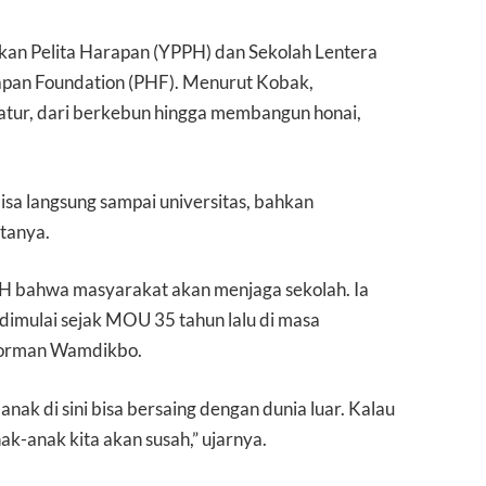
ikan Pelita Harapan (YPPH) dan Sekolah Lentera
apan Foundation (PHF). Menurut Kobak,
atur, dari berkebun hingga membangun honai,
i bisa langsung sampai universitas, bahkan
atanya.
H bahwa masyarakat akan menjaga sekolah. Ia
imulai sejak MOU 35 tahun lalu di masa
Dorman Wamdikbo.
nak di sini bisa bersaing dengan dunia luar. Kalau
nak-anak kita akan susah,” ujarnya.