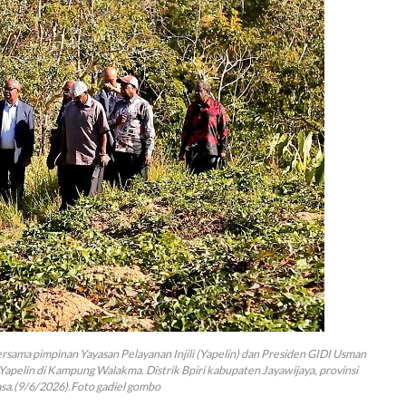
rsama pimpinan Yayasan Pelayanan Injili (Yapelin) dan Presiden GIDI Usman
pelin di Kampung Walakma. Distrik Bpiri kabupaten Jayawijaya, provinsi
sa.(9/6/2026).Foto gadiel gombo