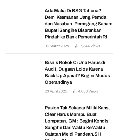
Ada Mafia Di BSG Tahuna?
Demi Keamanan Uang Pemda
dan Nasabah, Pemegang Saham
Bupati Sangihe Disarankan
Pindah ke Bank Pemerintah RI
31 Maret 2025
7,344
Views
Bisnis Rokok Ci Una Harus di
Audit, Dugaan Lolos Karena
Back Up Aparat? Begini Modus
Operandinya
23 April 2025
4,050
Views
Paslon Tak Sekadar Miliki Kans,
Clear Harus Mampu Buat
Lompatan, GM : Begini Kondisi
Sangihe Dari Waktu Ke Waktu.
Catatan Meidi Pandean,SH