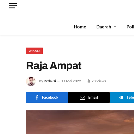
Home
Daerah
Pol
WISATA
Raja Ampat
By
Redaksi
11 Mei 2022
23
Views
Facebook
Email
Tel