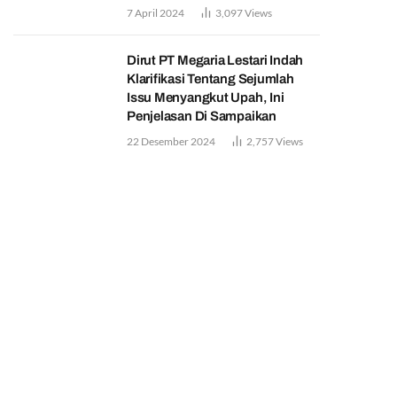
7 April 2024
3,097
Views
Dirut PT Megaria Lestari Indah
Klarifikasi Tentang Sejumlah
Issu Menyangkut Upah, Ini
Penjelasan Di Sampaikan
22 Desember 2024
2,757
Views