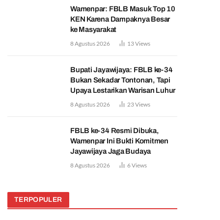
Wamenpar: FBLB Masuk Top 10
KEN Karena Dampaknya Besar
ke Masyarakat
8 Agustus 2026
13
Views
Bupati Jayawijaya: FBLB ke-34
Bukan Sekadar Tontonan, Tapi
Upaya Lestarikan Warisan Luhur
8 Agustus 2026
23
Views
FBLB ke-34 Resmi Dibuka,
Wamenpar Ini Bukti Komitmen
Jayawijaya Jaga Budaya
8 Agustus 2026
6
Views
TERPOPULER