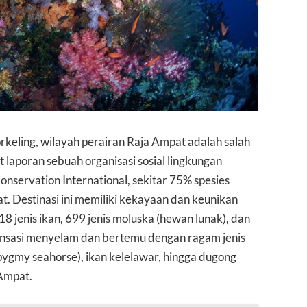
rkeling, wilayah perairan Raja Ampat adalah salah
ut laporan sebuah organisasi sosial lingkungan
nservation International, sekitar 75% spesies
t. Destinasi ini memiliki kekayaan dan keunikan
8 jenis ikan, 699 jenis moluska (hewan lunak), dan
sensasi menyelam dan bertemu dengan ragam jenis
l (pygmy seahorse), ikan kelelawar, hingga dugong
 Ampat.