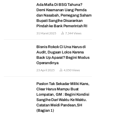
Ada Mafia Di BSG Tahuna?
Demi Keamanan Uang Pemda
dan Nasabah, Pemegang Saham
Bupati Sangihe Disarankan
Pindah ke Bank Pemerintah RI
31 Maret 2025
7,344
Views
Bisnis Rokok Ci Una Harus di
Audit, Dugaan Lolos Karena
Back Up Aparat? Begini Modus
Operandinya
23 April 2025
4,050
Views
Paslon Tak Sekadar Miliki Kans,
Clear Harus Mampu Buat
Lompatan, GM : Begini Kondisi
Sangihe Dari Waktu Ke Waktu.
Catatan Meidi Pandean,SH
(Bagian 1)