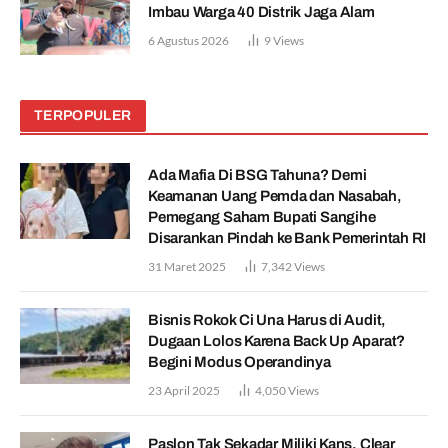
Imbau Warga 40 Distrik Jaga Alam
6 Agustus 2026
9
Views
TERPOPULER
Ada Mafia Di BSG Tahuna? Demi
Keamanan Uang Pemda dan Nasabah,
Pemegang Saham Bupati Sangihe
Disarankan Pindah ke Bank Pemerintah RI
31 Maret 2025
7,342
Views
Bisnis Rokok Ci Una Harus di Audit,
Dugaan Lolos Karena Back Up Aparat?
Begini Modus Operandinya
23 April 2025
4,050
Views
Paslon Tak Sekadar Miliki Kans, Clear