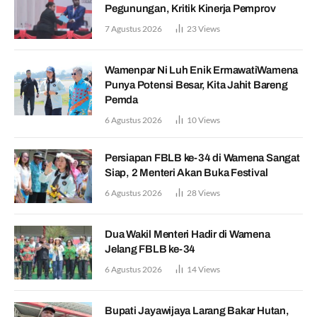
Pegunungan, Kritik Kinerja Pemprov
7 Agustus 2026
23
Views
Wamenpar Ni Luh Enik ErmawatiWamena
Punya Potensi Besar, Kita Jahit Bareng
Pemda
6 Agustus 2026
10
Views
Persiapan FBLB ke-34 di Wamena Sangat
Siap, 2 Menteri Akan Buka Festival
6 Agustus 2026
28
Views
Dua Wakil Menteri Hadir di Wamena
Jelang FBLB ke-34
6 Agustus 2026
14
Views
Bupati Jayawijaya Larang Bakar Hutan,