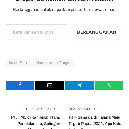
Berlangganan untuk dapatkan pos terbaru lewat email.
Ketikkan email Anda...
BERLANGGANAN
Bakar Batu
Mamberamo Tengah
Facebook
Email
Telegram
WhatsAp
PREVIOUS ARTICLE
NEXT ARTICLE
PT. TMS di Kambing Hitam,
RHP Sengaja di Halang Maju
Penolakan Itu, Setingan
Pilgub Papua 2024, Apa Kata