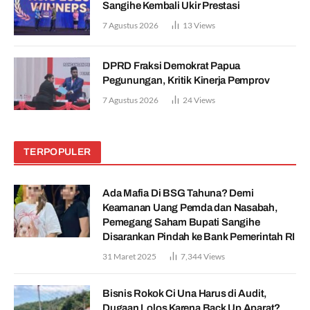
Sangihe Kembali Ukir Prestasi
7 Agustus 2026
13
Views
DPRD Fraksi Demokrat Papua
Pegunungan, Kritik Kinerja Pemprov
7 Agustus 2026
24
Views
TERPOPULER
Ada Mafia Di BSG Tahuna? Demi
Keamanan Uang Pemda dan Nasabah,
Pemegang Saham Bupati Sangihe
Disarankan Pindah ke Bank Pemerintah RI
31 Maret 2025
7,344
Views
Bisnis Rokok Ci Una Harus di Audit,
Dugaan Lolos Karena Back Up Aparat?