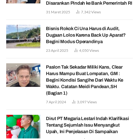
Disarankan Pindah ke Bank Pemerintah RI
31 Maret 2025
7,342
Views
Bisnis Rokok Ci Una Harus di Audit,
Dugaan Lolos Karena Back Up Aparat?
Begini Modus Operandinya
23 April 2025
4,050
Views
Paslon Tak Sekadar Miliki Kans, Clear
Harus Mampu Buat Lompatan, GM :
Begini Kondisi Sangihe Dari Waktu Ke
Waktu. Catatan Meidi Pandean,SH
(Bagian 1)
7 April 2024
3,097
Views
Dirut PT Megaria Lestari Indah Klarifikasi
Tentang Sejumlah Issu Menyangkut
Upah, Ini Penjelasan Di Sampaikan