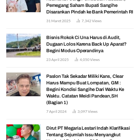
Pemegang Saham Bupati Sangihe
Disarankan Pindah ke Bank Pemerintah RI
31 Maret 2025
7,342
Views
Bisnis Rokok Ci Una Harus di Audit,
Dugaan Lolos Karena Back Up Aparat?
Begini Modus Operandinya
23 April 2025
4,050
Views
Paslon Tak Sekadar Miliki Kans, Clear
Harus Mampu Buat Lompatan, GM :
Begini Kondisi Sangihe Dari Waktu Ke
Waktu. Catatan Meidi Pandean,SH
(Bagian 1)
7 April 2024
3,097
Views
Dirut PT Megaria Lestari Indah Klarifikasi
Tentang Sejumlah Issu Menyangkut