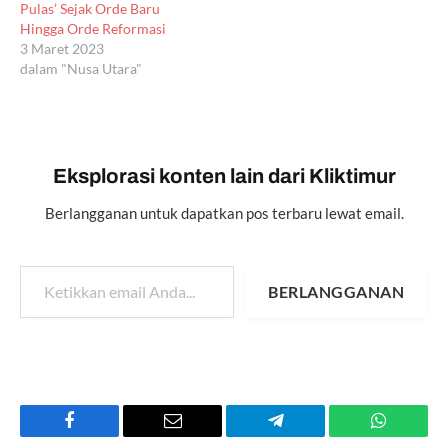
Pulas’ Sejak Orde Baru
Hingga Orde Reformasi
3 Maret 2023
dalam "Nusa Utara"
Eksplorasi konten lain dari Kliktimur
Berlangganan untuk dapatkan pos terbaru lewat email.
Ketikkan email Anda...
BERLANGGANAN
Facebook
Email
Telegram
WhatsAp