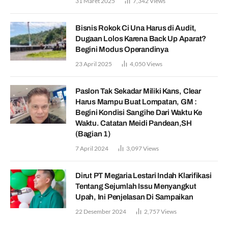
31 Maret 2025
7,342
Views
Bisnis Rokok Ci Una Harus di Audit,
Dugaan Lolos Karena Back Up Aparat?
Begini Modus Operandinya
23 April 2025
4,050
Views
Paslon Tak Sekadar Miliki Kans, Clear
Harus Mampu Buat Lompatan, GM :
Begini Kondisi Sangihe Dari Waktu Ke
Waktu. Catatan Meidi Pandean,SH
(Bagian 1)
7 April 2024
3,097
Views
Dirut PT Megaria Lestari Indah Klarifikasi
Tentang Sejumlah Issu Menyangkut
Upah, Ini Penjelasan Di Sampaikan
22 Desember 2024
2,757
Views