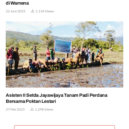
di Wamena
22 Juni 2025
1,134
Views
Asisten II Setda Jayawijaya Tanam Padi Perdana
Bersama Poktan Lestari
27 Mei 2025
1,298
Views