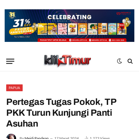
PAPUA
Pertegas Tugas Pokok, TP
PKK Turun Kunjungi Panti
Asuhan
By
Meidi Pandean
17 Maret 2024
1,273
Views