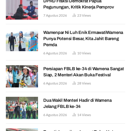
DPRD Fraksi Demokrat Papua
Pegunungan, Kritik Kinerja Pemprov
7 Agustus 2026
23
Views
Wamenpar Ni Luh Enik ErmawatiWamena
Punya Potensi Besar, Kita Jahit Bareng
Pemda
6 Agustus 2026
10
Views
Persiapan FBLB ke-34 di Wamena Sangat
Siap, 2 Menteri Akan Buka Festival
6 Agustus 2026
28
Views
Dua Wakil Menteri Hadir di Wamena
Jelang FBLB ke-34
6 Agustus 2026
14
Views