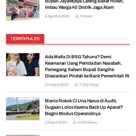
Bupati Jayawijaya Larang Bakar Hutan,
Imbau Warga 40 Distrik Jaga Alam
6 Agustus 2026
9
Views
TERPOPULER
Ada Mafia Di BSG Tahuna? Demi
Keamanan Uang Pemda dan Nasabah,
Pemegang Saham Bupati Sangihe
Disarankan Pindah ke Bank Pemerintah RI
31 Maret 2025
7,342
Views
Bisnis Rokok Ci Una Harus di Audit,
Dugaan Lolos Karena Back Up Aparat?
Begini Modus Operandinya
23 April 2025
4,050
Views