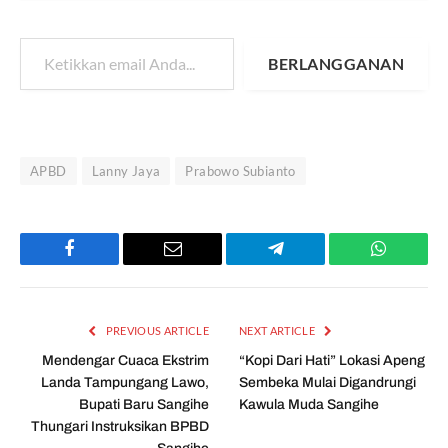
Ketikkan email Anda...
BERLANGGANAN
APBD
Lanny Jaya
Prabowo Subianto
Facebook
Email
Telegram
WhatsAp
PREVIOUS ARTICLE
NEXT ARTICLE
Mendengar Cuaca Ekstrim
“Kopi Dari Hati” Lokasi Apeng
Landa Tampungang Lawo,
Sembeka Mulai Digandrungi
Bupati Baru Sangihe
Kawula Muda Sangihe
Thungari Instruksikan BPBD