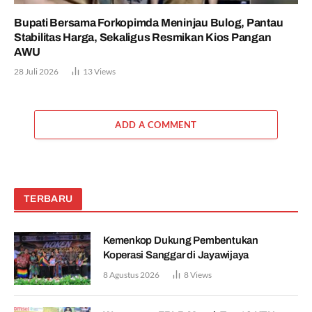
Bupati Bersama Forkopimda Meninjau Bulog, Pantau
Stabilitas Harga, Sekaligus Resmikan Kios Pangan
AWU
28 Juli 2026
13
Views
ADD A COMMENT
TERBARU
Kemenkop Dukung Pembentukan
Koperasi Sanggar di Jayawijaya
8 Agustus 2026
8
Views