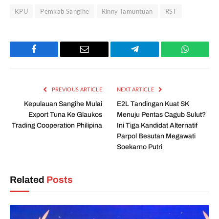
KPU
Pemkab Sangihe
Rinny Tamuntuan
RST
Facebook
Email
Telegram
WhatsAp
PREVIOUS ARTICLE
NEXT ARTICLE
Kepulauan Sangihe Mulai
E2L Tandingan Kuat SK
Export Tuna Ke Glaukos
Menuju Pentas Cagub Sulut?
Trading Cooperation Philipina
Ini Tiga Kandidat Alternatif
Parpol Besutan Megawati
Soekarno Putri
Related
Posts