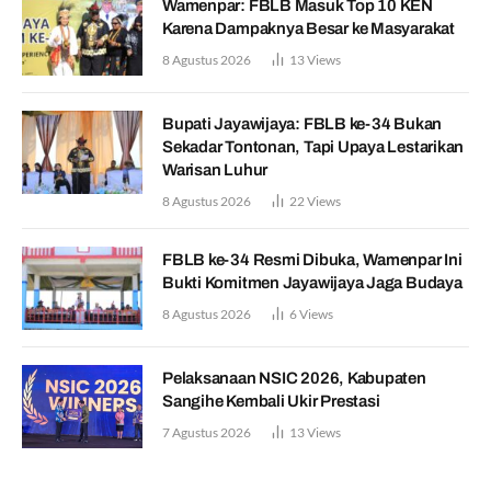
Wamenpar: FBLB Masuk Top 10 KEN
Karena Dampaknya Besar ke Masyarakat
8 Agustus 2026
13
Views
Bupati Jayawijaya: FBLB ke-34 Bukan
Sekadar Tontonan, Tapi Upaya Lestarikan
Warisan Luhur
8 Agustus 2026
22
Views
FBLB ke-34 Resmi Dibuka, Wamenpar Ini
Bukti Komitmen Jayawijaya Jaga Budaya
8 Agustus 2026
6
Views
Pelaksanaan NSIC 2026, Kabupaten
Sangihe Kembali Ukir Prestasi
7 Agustus 2026
13
Views