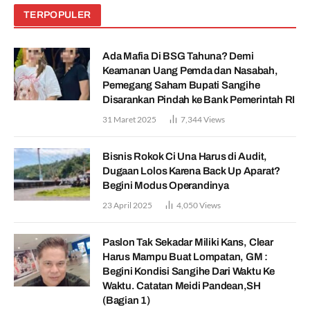
TERPOPULER
Ada Mafia Di BSG Tahuna? Demi
Keamanan Uang Pemda dan Nasabah,
Pemegang Saham Bupati Sangihe
Disarankan Pindah ke Bank Pemerintah RI
31 Maret 2025
7,344
Views
Bisnis Rokok Ci Una Harus di Audit,
Dugaan Lolos Karena Back Up Aparat?
Begini Modus Operandinya
23 April 2025
4,050
Views
Paslon Tak Sekadar Miliki Kans, Clear
Harus Mampu Buat Lompatan, GM :
Begini Kondisi Sangihe Dari Waktu Ke
Waktu. Catatan Meidi Pandean,SH
(Bagian 1)