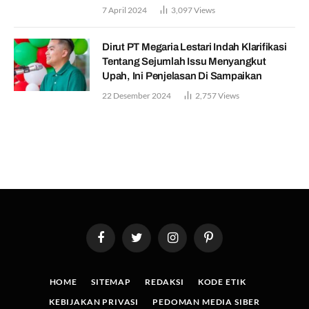
7 April 2024
3,097
Views
Dirut PT Megaria Lestari Indah Klarifikasi
Tentang Sejumlah Issu Menyangkut
Upah, Ini Penjelasan Di Sampaikan
22 Desember 2024
2,757
Views
Facebook
Twitter
Instagram
Pinterest
HOME
SITEMAP
REDAKSI
KODE ETIK
KEBIJAKAN PRIVASI
PEDOMAN MEDIA SIBER