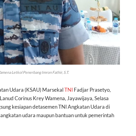
na Letkol Penerbang Imron Fathir, S.T.
katan Udara (KSAU) Marsekal
TNI
Fadjar Prasetyo,
ke Lanud Corinus Krey Wamena, Jayawijaya, Selasa
gsung kesiapan detasemen TNI Angkatan Udara di
angkatan udara maupun bantuan untuk pemerintah