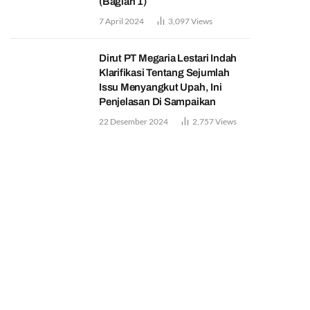
(Bagian 1)
7 April 2024
3,097
Views
Dirut PT Megaria Lestari Indah
Klarifikasi Tentang Sejumlah
Issu Menyangkut Upah, Ini
Penjelasan Di Sampaikan
22 Desember 2024
2,757
Views