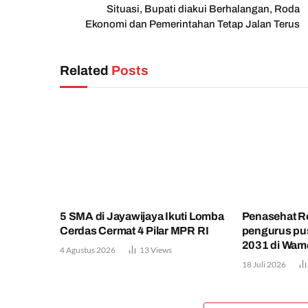
Situasi, Bupati diakui Berhalangan, Roda
Ekonomi dan Pemerintahan Tetap Jalan Terus
Related
Posts
5 SMA di Jayawijaya Ikuti Lomba
Penasehat Re
Cerdas Cermat 4 Pilar MPR RI
pengurus pus
2031 di Wam
4 Agustus 2026
13
Views
18 Juli 2026