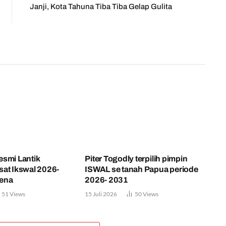
Janji, Kota Tahuna Tiba Tiba Gelap Gulita
smi Lantik
Piter Togodly terpilih pimpin
at Ikswal 2026-
ISWAL se tanah Papua periode
ena
2026- 2031
51
Views
15 Juli 2026
50
Views