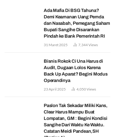
Ada Mafia Di BSG Tahuna?
Demi Keamanan Uang Pemda
dan Nasabah, Pemegang Saham
Bupati Sangihe Disarankan
Pindah ke Bank Pemerintah RI
31 Maret 2025
7,344
Views
Bisnis Rokok Ci Una Harus di
Audit, Dugaan Lolos Karena
Back Up Aparat? Begini Modus
Operandinya
23 April 2025
4,050
Views
Paslon Tak Sekadar Miliki Kans,
Clear Harus Mampu Buat
Lompatan, GM : Begini Kondisi
Sangihe Dari Waktu Ke Waktu.
Catatan Meidi Pandean,SH