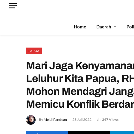
Home
Daerah
Pol
PAPUA
Mari Jaga Kenyamana
Leluhur Kita Papua, R
Mohon Mendagri Janga
Memicu Konflik Berda
By
Meidi Pandean
23 Juli 2022
347
Views