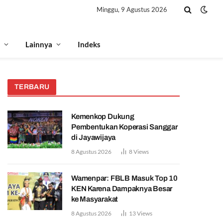
Minggu, 9 Agustus 2026
Lainnya
Indeks
TERBARU
Kemenkop Dukung
Pembentukan Koperasi Sanggar
di Jayawijaya
8 Agustus 2026
8
Views
Wamenpar: FBLB Masuk Top 10
KEN Karena Dampaknya Besar
ke Masyarakat
8 Agustus 2026
13
Views