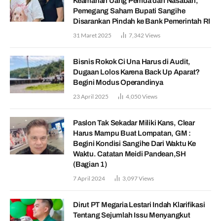
Keamanan Uang Pemda dan Nasabah,
Pemegang Saham Bupati Sangihe
Disarankan Pindah ke Bank Pemerintah RI
31 Maret 2025
7,342
Views
Bisnis Rokok Ci Una Harus di Audit,
Dugaan Lolos Karena Back Up Aparat?
Begini Modus Operandinya
23 April 2025
4,050
Views
Paslon Tak Sekadar Miliki Kans, Clear
Harus Mampu Buat Lompatan, GM :
Begini Kondisi Sangihe Dari Waktu Ke
Waktu. Catatan Meidi Pandean,SH
(Bagian 1)
7 April 2024
3,097
Views
Dirut PT Megaria Lestari Indah Klarifikasi
Tentang Sejumlah Issu Menyangkut