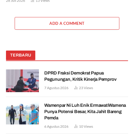
28 Juli 2026
13
Views
ADD A COMMENT
TERBARU
DPRD Fraksi Demokrat Papua
Pegunungan, Kritik Kinerja Pemprov
7 Agustus 2026
23
Views
Wamenpar Ni Luh Enik ErmawatiWamena
Punya Potensi Besar, Kita Jahit Bareng
Pemda
6 Agustus 2026
10
Views