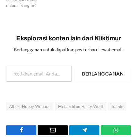
dalam "Sangihe"
Eksplorasi konten lain dari Kliktimur
Berlangganan untuk dapatkan pos terbaru lewat email.
Ketikkan email Anda...
BERLANGGANAN
Albert Huppy Wounde
Melanchton Harry Wolff
Tulude
Facebook
Email
Telegram
WhatsAp