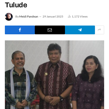
Tulude
By
Meidi Pandean
29 Januari 2025
1,172
Views