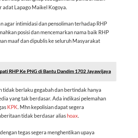
tor adat Lapago Maikel Kogoya.
n agar intimidasi dan pensoliman terhadap RHP
lemahkan posisi dan mencemarkan nama baik RHP
an maaf dan dipublis ke seluruh Masyarakat
pati RHP Ke PNG di Bantu Dandim 1702 Jayawijaya
 tidak berlaku gegabah dan bertindak hanya
dia yang tak berdasar. Ada indikasi pelemahan
ugas
KPK
. Mhn kepolisian dapat segera
eritaan tidak berdasar alias
hoax
.
 dengan tegas segera menghentikan upaya