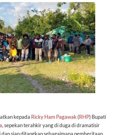
amatkan kepada
Ricky Ham Pagawak
(
RHP
) Bupati
a
, sepekan terahkir yang di duga di dramatisir
si dan siap ditangkap sebagaimana pemberitaan