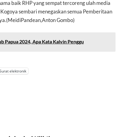
ama baik RHP yang sempat tercoreng ulah media
as Kogoya sembari menegaskan semua Pemberitaan
annya.(MeidiPandean,Anton Gombo)
ub Papua 2024, Apa Kata Kalvin Penggu
Surat elektronik