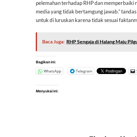
pelemahan terhadap RHP dan memperbaiki n
media yang tidak bertamgung jawab.” tand
untuk di luruskan karena tidak sesuai fakt
Baca Juga:
RHP Sengaja di Halang Maju Pilg
Bagikan ini:
WhatsApp
Telegram
Menyukai ini: