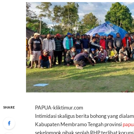
PAPUA-kliktimur.com
SHARE
Intimidasi skaligus berita bohong yang dial
Kabupaten Membramo Tengah provinsi
papu
sekelompok pihak seolah RHP terlibat korup