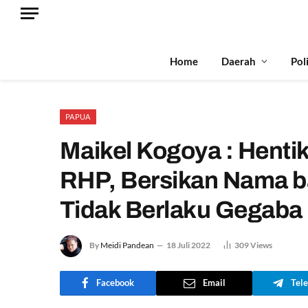
Home
Daerah
Pol
PAPUA
Maikel Kogoya : Hentik
RHP, Bersikan Nama ba
Tidak Berlaku Gegaba
By
Meidi Pandean
18 Juli 2022
309
Views
Facebook
Email
Tel