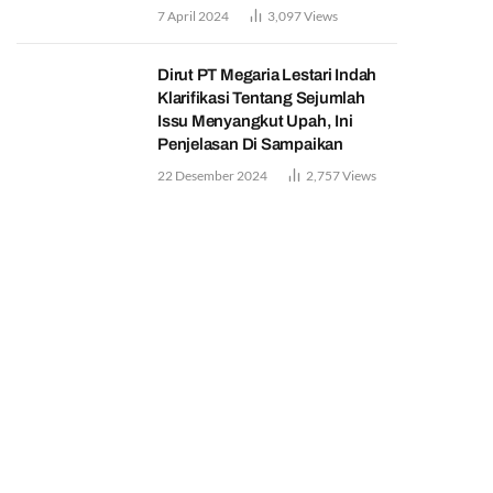
7 April 2024
3,097
Views
Dirut PT Megaria Lestari Indah
Klarifikasi Tentang Sejumlah
Issu Menyangkut Upah, Ini
Penjelasan Di Sampaikan
22 Desember 2024
2,757
Views