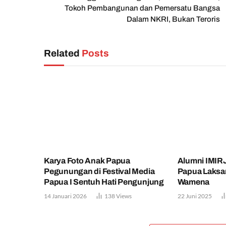
Tokoh Pembangunan dan Pemersatu Bangsa
Dalam NKRI, Bukan Teroris
Related
Posts
Karya Foto Anak Papua
Alumni IMIRJ
Pegunungan di Festival Media
Papua Laksa
Papua I Sentuh Hati Pengunjung
Wamena
14 Januari 2026
138
Views
22 Juni 2025