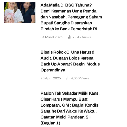
Ada Mafia Di BSG Tahuna?
Demi Keamanan Uang Pemda
dan Nasabah, Pemegang Saham
Bupati Sangihe Disarankan
Pindah ke Bank Pemerintah RI
31 Maret 2025
7,342
Views
Bisnis Rokok Ci Una Harus di
Audit, Dugaan Lolos Karena
Back Up Aparat? Begini Modus
Operandinya
23 April 2025
4,050
Views
Paslon Tak Sekadar Miliki Kans,
Clear Harus Mampu Buat
Lompatan, GM : Begini Kondisi
Sangihe Dari Waktu Ke Waktu.
Catatan Meidi Pandean,SH
(Bagian 1)