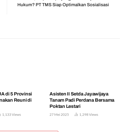
Hukum? PT TMS Siap Optimalkan Sosialisasi
A di 5 Provinsi
Asisten II Setda Jayawijaya
nakan Reuni di
Tanam Padi Perdana Bersama
Poktan Lestari
1,133
Views
27 Mei 2025
1,298
Views