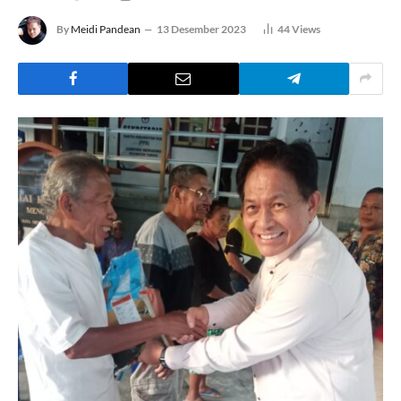
By
Meidi Pandean
13 Desember 2023
44
Views