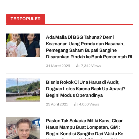
TERPOPULER
Ada Mafia Di BSG Tahuna? Demi
Keamanan Uang Pemda dan Nasabah,
Pemegang Saham Bupati Sangihe
Disarankan Pindah ke Bank Pemerintah RI
31 Maret 2025
7,342
Views
Bisnis Rokok Ci Una Harus di Audit,
Dugaan Lolos Karena Back Up Aparat?
Begini Modus Operandinya
23 April 2025
4,050
Views
Paslon Tak Sekadar Miliki Kans, Clear
Harus Mampu Buat Lompatan, GM :
Begini Kondisi Sangihe Dari Waktu Ke