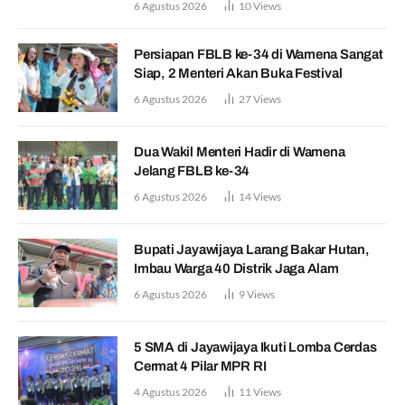
6 Agustus 2026
10
Views
Persiapan FBLB ke-34 di Wamena Sangat
Siap, 2 Menteri Akan Buka Festival
6 Agustus 2026
27
Views
Dua Wakil Menteri Hadir di Wamena
Jelang FBLB ke-34
6 Agustus 2026
14
Views
Bupati Jayawijaya Larang Bakar Hutan,
Imbau Warga 40 Distrik Jaga Alam
6 Agustus 2026
9
Views
5 SMA di Jayawijaya Ikuti Lomba Cerdas
Cermat 4 Pilar MPR RI
4 Agustus 2026
11
Views