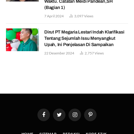
Waktu. Catatan Meidi Pandean,SH
(Bagian 1)
7 April 2024
3,097
Views
Dirut PT Megaria Lestari Indah Klarifikasi
Tentang Sejumlah Issu Menyangkut
Upah, Ini Penjelasan Di Sampaikan
22 Desember 2024
2,757
Views
Facebook
Twitter
Instagram
Pinterest
HOME
SITEMAP
REDAKSI
KODE ETIK