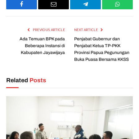
Facebook
Email
Telegram
WhatsAp
PREVIOUS ARTICLE
NEXT ARTICLE
Ada Temuan BPK pada
Penjabat Gubernur dan
Beberapa Instansi di
Penjabat Ketua TP-PKK
Kabupaten Jayawijaya
Provinsi Papua Pegunungan
Buka Puasa Bersama KKSS
Related
Posts