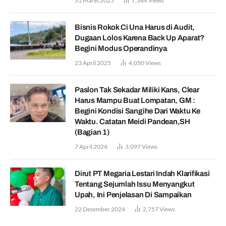
31 Maret 2025
7,344
Views
Bisnis Rokok Ci Una Harus di Audit,
Dugaan Lolos Karena Back Up Aparat?
Begini Modus Operandinya
23 April 2025
4,050
Views
Paslon Tak Sekadar Miliki Kans, Clear
Harus Mampu Buat Lompatan, GM :
Begini Kondisi Sangihe Dari Waktu Ke
Waktu. Catatan Meidi Pandean,SH
(Bagian 1)
7 April 2024
3,097
Views
Dirut PT Megaria Lestari Indah Klarifikasi
Tentang Sejumlah Issu Menyangkut
Upah, Ini Penjelasan Di Sampaikan
22 Desember 2024
2,757
Views