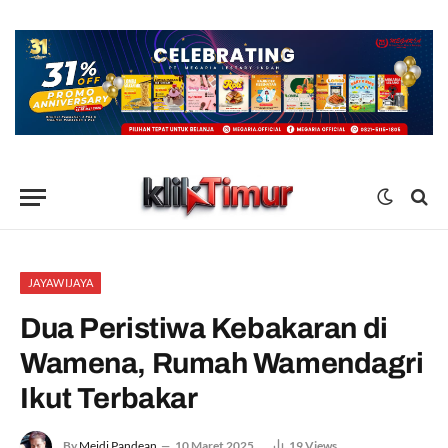
JAYAWIJAYA
Dua Peristiwa Kebakaran di
Wamena, Rumah Wamendagri
Ikut Terbakar
By
Meidi Pandean
10 Maret 2025
19
Views