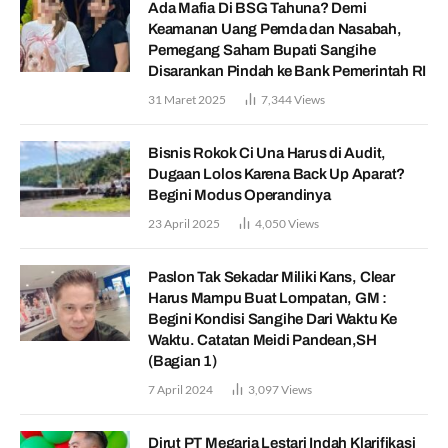
Ada Mafia Di BSG Tahuna? Demi
Keamanan Uang Pemda dan Nasabah,
Pemegang Saham Bupati Sangihe
Disarankan Pindah ke Bank Pemerintah RI
31 Maret 2025
7,344
Views
Bisnis Rokok Ci Una Harus di Audit,
Dugaan Lolos Karena Back Up Aparat?
Begini Modus Operandinya
23 April 2025
4,050
Views
Paslon Tak Sekadar Miliki Kans, Clear
Harus Mampu Buat Lompatan, GM :
Begini Kondisi Sangihe Dari Waktu Ke
Waktu. Catatan Meidi Pandean,SH
(Bagian 1)
7 April 2024
3,097
Views
Dirut PT Megaria Lestari Indah Klarifikasi