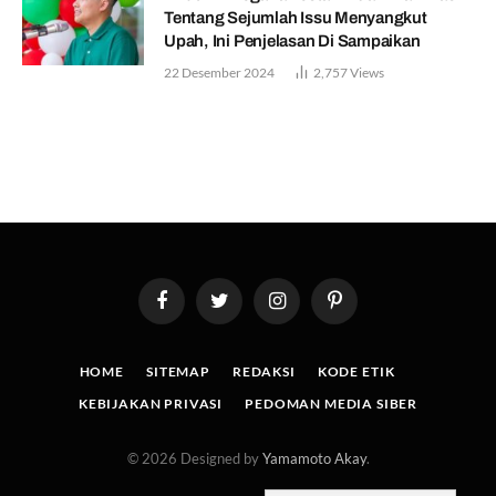
Tentang Sejumlah Issu Menyangkut
Upah, Ini Penjelasan Di Sampaikan
22 Desember 2024
2,757
Views
Facebook
Twitter
Instagram
Pinterest
HOME
SITEMAP
REDAKSI
KODE ETIK
KEBIJAKAN PRIVASI
PEDOMAN MEDIA SIBER
© 2026 Designed by
Yamamoto Akay
.