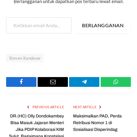
Berlangganan untuk dapatkan pos terbaru lewat email.
Ketikkan email Anda...
BERLANGGANAN
Steven Kandouw
Facebook
Email
Telegram
WhatsAp
PREVIOUS ARTICLE
NEXT ARTICLE
DR.(HC) Olly Dondokambey
Maksimalkan PAD, Perda
Bisa Masuk Jajaran Menteri
Retribusi Nomor 1 di
Jika PDIP Kolaborasi KIM
Sosialisasi Disperindag
Sulut, Bagaimana Konstalasi