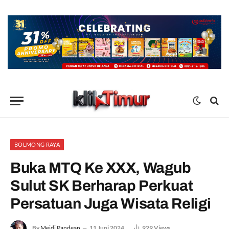
BOLMONG RAYA
Buka MTQ Ke XXX, Wagub
Sulut SK Berharap Perkuat
Persatuan Juga Wisata Religi
By
Meidi Pandean
11 Juni 2024
929
Views