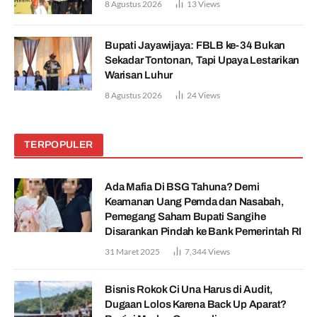
8 Agustus 2026
13
Views
Bupati Jayawijaya: FBLB ke-34 Bukan
Sekadar Tontonan, Tapi Upaya Lestarikan
Warisan Luhur
8 Agustus 2026
24
Views
TERPOPULER
Ada Mafia Di BSG Tahuna? Demi
Keamanan Uang Pemda dan Nasabah,
Pemegang Saham Bupati Sangihe
Disarankan Pindah ke Bank Pemerintah RI
31 Maret 2025
7,344
Views
Bisnis Rokok Ci Una Harus di Audit,
Dugaan Lolos Karena Back Up Aparat?