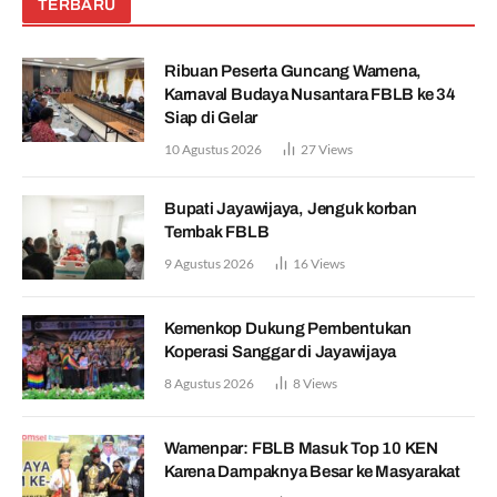
TERBARU
Ribuan Peserta Guncang Wamena,
Karnaval Budaya Nusantara FBLB ke 34
Siap di Gelar
10 Agustus 2026
27
Views
Bupati Jayawijaya, Jenguk korban
Tembak FBLB
9 Agustus 2026
16
Views
Kemenkop Dukung Pembentukan
Koperasi Sanggar di Jayawijaya
8 Agustus 2026
8
Views
Wamenpar: FBLB Masuk Top 10 KEN
Karena Dampaknya Besar ke Masyarakat