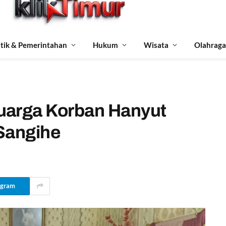
itik & Pemerintahan
Hukum
Wisata
Olahraga
uarga Korban Hanyut
Sangihe
egram