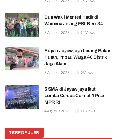
6 Agustus 2026
26
Views
Dua Wakil Menteri Hadir di
Wamena Jelang FBLB ke-34
6 Agustus 2026
14
Views
Bupati Jayawijaya Larang Bakar
Hutan, Imbau Warga 40 Distrik
Jaga Alam
6 Agustus 2026
9
Views
5 SMA di Jayawijaya Ikuti
Lomba Cerdas Cermat 4 Pilar
MPR RI
4 Agustus 2026
11
Views
TERPOPULER