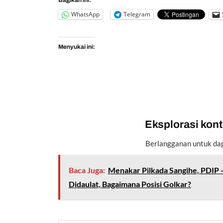
WhatsApp
Telegram
Menyukai ini:
Eksplorasi konte
Berlangganan untuk dap
Baca Juga:
Menakar Pilkada Sangihe, PDIP 
Didaulat, Bagaimana Posisi Golkar?
Ketikkan email Anda...