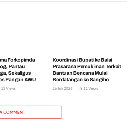
ama Forkopimda
Koordinasi Bupati ke Balai
og, Pantau
Prasarana Pemukiman Terkait
rga, Sekaligus
Bantuan Bencana Mulai
ios Pangan AWU
Berdatangan ke Sangihe
13
Views
26 Juli 2026
11
Views
 A COMMENT