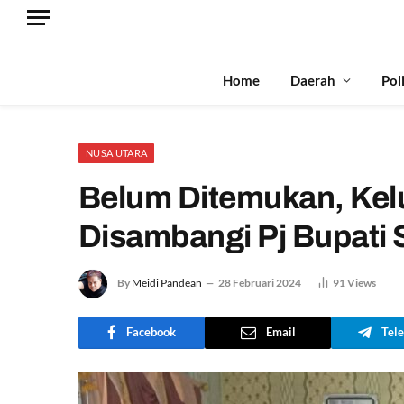
Home
Daerah
Pol
NUSA UTARA
Belum Ditemukan, Kel
Disambangi Pj Bupati 
By
Meidi Pandean
28 Februari 2024
91
Views
Facebook
Email
Tel