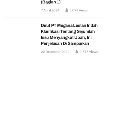
(Bagian 1)
7 April 2024
3,097
Views
Dirut PT Megaria Lestari Indah
Klarifikasi Tentang Sejumlah
Issu Menyangkut Upah, Ini
Penjelasan Di Sampaikan
22 Desember 2024
2,757
Views