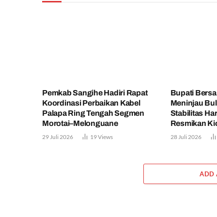
Pemkab Sangihe Hadiri Rapat
Bupati Bers
Koordinasi Perbaikan Kabel
Meninjau Bul
Palapa Ring Tengah Segmen
Stabilitas Ha
Morotai–Melonguane
Resmikan K
29 Juli 2026
19
Views
28 Juli 2026
ADD