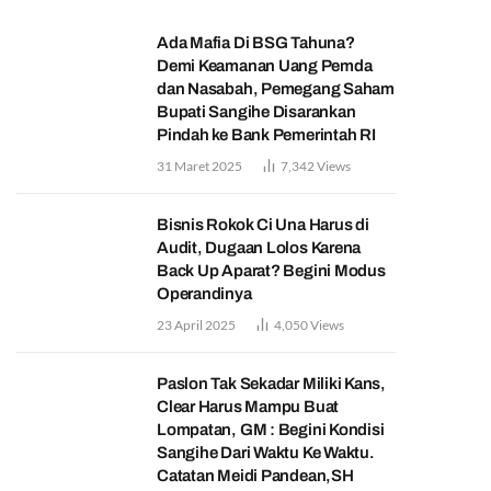
Ada Mafia Di BSG Tahuna?
Demi Keamanan Uang Pemda
dan Nasabah, Pemegang Saham
Bupati Sangihe Disarankan
Pindah ke Bank Pemerintah RI
31 Maret 2025
7,342
Views
Bisnis Rokok Ci Una Harus di
Audit, Dugaan Lolos Karena
Back Up Aparat? Begini Modus
Operandinya
23 April 2025
4,050
Views
Paslon Tak Sekadar Miliki Kans,
Clear Harus Mampu Buat
Lompatan, GM : Begini Kondisi
Sangihe Dari Waktu Ke Waktu.
Catatan Meidi Pandean,SH