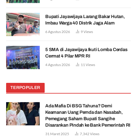
Bupati Jayawijaya Larang Bakar Hutan,
Imbau Warga 40 Distrik Jaga Alam
6 Agustus 2026
9
Views
5 SMA di Jayawijaya Ikuti Lomba Cerdas
Cermat 4 Pilar MPR RI
4 Agustus 2026
11
Views
TERPOPULER
Ada Mafia Di BSG Tahuna? Demi
Keamanan Uang Pemda dan Nasabah,
Pemegang Saham Bupati Sangihe
Disarankan Pindah ke Bank Pemerintah RI
31 Maret 2025
7,342
Views