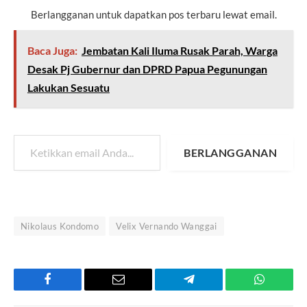
Berlangganan untuk dapatkan pos terbaru lewat email.
Baca Juga:
Jembatan Kali Iluma Rusak Parah, Warga
Desak Pj Gubernur dan DPRD Papua Pegunungan
Lakukan Sesuatu
Ketikkan email Anda...
BERLANGGANAN
Nikolaus Kondomo
Velix Vernando Wanggai
Facebook
Email
Telegram
WhatsAp