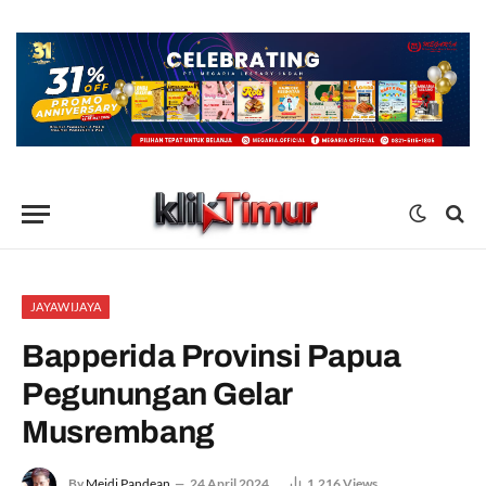
JAYAWIJAYA
Bapperida Provinsi Papua
Pegunungan Gelar
Musrembang
By
Meidi Pandean
24 April 2024
1,216
Views