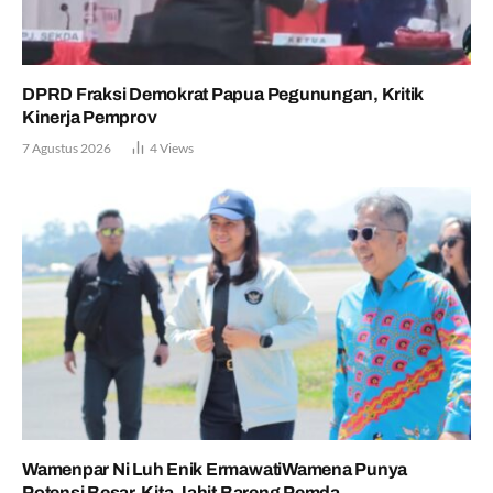
DPRD Fraksi Demokrat Papua Pegunungan, Kritik
Kinerja Pemprov
7 Agustus 2026
4
Views
Wamenpar Ni Luh Enik ErmawatiWamena Punya
Potensi Besar, Kita Jahit Bareng Pemda