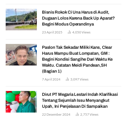
Bisnis Rokok Ci Una Harus di Audit,
Dugaan Lolos Karena Back Up Aparat?
Begini Modus Operandinya
23 April 2025
4,050
Views
Paslon Tak Sekadar Miliki Kans, Clear
Harus Mampu Buat Lompatan, GM :
Begini Kondisi Sangihe Dari Waktu Ke
Waktu. Catatan Meidi Pandean,SH
(Bagian 1)
7 April 2024
3,097
Views
Dirut PT Megaria Lestari Indah Klarifikasi
Tentang Sejumlah Issu Menyangkut
Upah, Ini Penjelasan Di Sampaikan
22 Desember 2024
2,757
Views