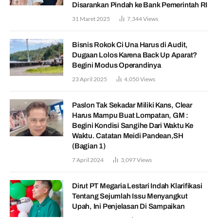
Disarankan Pindah ke Bank Pemerintah RI
31 Maret 2025
7,344
Views
Bisnis Rokok Ci Una Harus di Audit,
Dugaan Lolos Karena Back Up Aparat?
Begini Modus Operandinya
23 April 2025
4,050
Views
Paslon Tak Sekadar Miliki Kans, Clear
Harus Mampu Buat Lompatan, GM :
Begini Kondisi Sangihe Dari Waktu Ke
Waktu. Catatan Meidi Pandean,SH
(Bagian 1)
7 April 2024
3,097
Views
Dirut PT Megaria Lestari Indah Klarifikasi
Tentang Sejumlah Issu Menyangkut
Upah, Ini Penjelasan Di Sampaikan