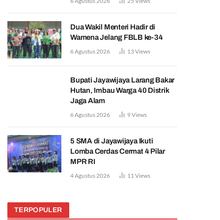
6 Agustus 2026
25
Views
Dua Wakil Menteri Hadir di
Wamena Jelang FBLB ke-34
6 Agustus 2026
13
Views
Bupati Jayawijaya Larang Bakar
Hutan, Imbau Warga 40 Distrik
Jaga Alam
6 Agustus 2026
9
Views
5 SMA di Jayawijaya Ikuti
Lomba Cerdas Cermat 4 Pilar
MPR RI
4 Agustus 2026
11
Views
TERPOPULER