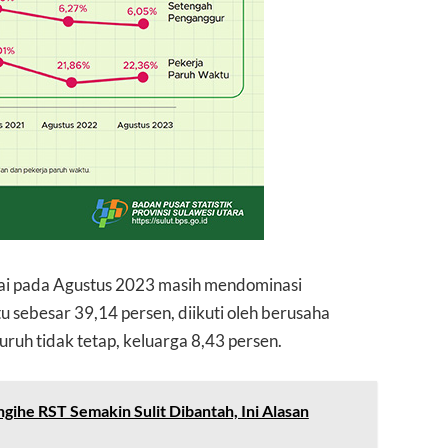
wai pada Agustus 2023 masih mendominasi
tu sebesar 39,14 persen, diikuti oleh berusaha
uruh tidak tetap, keluarga 8,43 persen.
ihe RST Semakin Sulit Dibantah, Ini Alasan