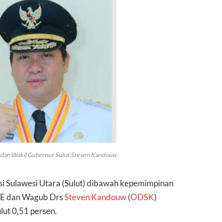
dan Wakil Gubernur Sulut Steven Kandouw.
si Sulawesi Utara (Sulut) dibawah kepemimpinan
E dan Wagub Drs
Steven Kandouw
(
ODSK
)
ut 0,51 persen.