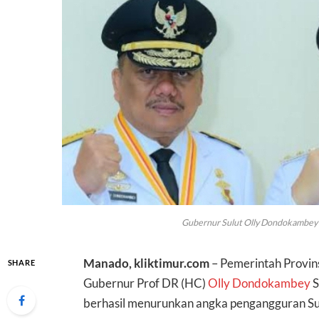
Gubernur Sulut Olly Dondokambey 
Manado, kliktimur.com
– Pemerintah Provin
SHARE
Gubernur Prof DR (HC)
Olly Dondokambey
S
berhasil menurunkan angka pengangguran Sul