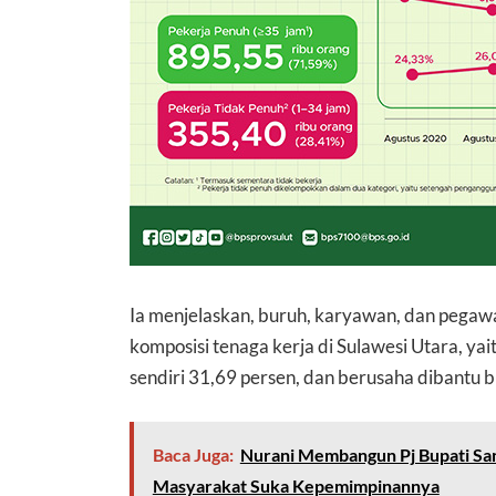
Ia menjelaskan, buruh, karyawan, dan pega
komposisi tenaga kerja di Sulawesi Utara, yai
sendiri 31,69 persen, dan berusaha dibantu b
Baca Juga:
Nurani Membangun Pj Bupati Sang
Masyarakat Suka Kepemimpinannya