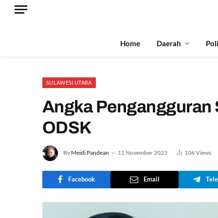
Home
Daerah
Pol
SULAWESI UTARA
Angka Pengangguran S
ODSK
By
Meidi Pandean
11 November 2023
106
Views
Facebook
Email
Tel