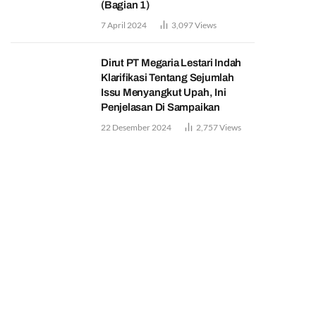
(Bagian 1)
7 April 2024
3,097
Views
Dirut PT Megaria Lestari Indah
Klarifikasi Tentang Sejumlah
Issu Menyangkut Upah, Ini
Penjelasan Di Sampaikan
22 Desember 2024
2,757
Views