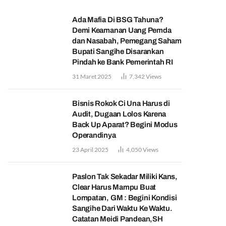
Ada Mafia Di BSG Tahuna?
Demi Keamanan Uang Pemda
dan Nasabah, Pemegang Saham
Bupati Sangihe Disarankan
Pindah ke Bank Pemerintah RI
31 Maret 2025
7,342
Views
Bisnis Rokok Ci Una Harus di
Audit, Dugaan Lolos Karena
Back Up Aparat? Begini Modus
Operandinya
23 April 2025
4,050
Views
Paslon Tak Sekadar Miliki Kans,
Clear Harus Mampu Buat
Lompatan, GM : Begini Kondisi
Sangihe Dari Waktu Ke Waktu.
Catatan Meidi Pandean,SH