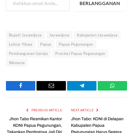
BERLANGGANAN
Bupati Jayawijaya
Jayawijaya
Kabupaten Jayawijaya
Lekius Yikwa
Papua
Papua Pegunungan
Pembangunan Gereja
Provinsi Papua Pegunungan
Wamena
Facebook
Email
Telegram
WhatsAp
PREVIOUS ARTICLE
NEXT ARTICLE
Jhon Tabo Resmikan Kantor
Jhon Tabo: KONI di Delapan
KONI Papua Pegunungan,
Kabupaten Papua
Tekankan Pentingnya Jati Diri
Pegunungan Harus Segera