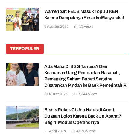
Wamenpar: FBLB Masuk Top 10 KEN
Karena Dampaknya Besar ke Masyarakat
8 Agustus 2026
13
Views
TERPOPULER
Ada Mafia Di BSG Tahuna? Demi
Keamanan Uang Pemda dan Nasabah,
Pemegang Saham Bupati Sangihe
Disarankan Pindah ke Bank Pemerintah RI
31 Maret 2025
7,344
Views
Bisnis Rokok Ci Una Harus di Audit,
Dugaan Lolos Karena Back Up Aparat?
Begini Modus Operandinya
23 April 2025
4,050
Views