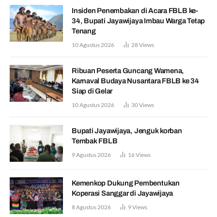
Insiden Penembakan di Acara FBLB ke-
34, Bupati Jayawijaya Imbau Warga Tetap
Tenang
10 Agustus 2026
28
Views
Ribuan Peserta Guncang Wamena,
Karnaval Budaya Nusantara FBLB ke 34
Siap di Gelar
10 Agustus 2026
30
Views
Bupati Jayawijaya, Jenguk korban
Tembak FBLB
9 Agustus 2026
16
Views
Kemenkop Dukung Pembentukan
Koperasi Sanggar di Jayawijaya
8 Agustus 2026
9
Views