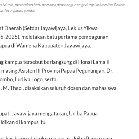
nius Murib, meletakan batu pertama pembangunan gedung Universitas Baliem
a. foto: gadiel gombo
at Daerah (Setda) Jayawijaya, Lekius Yikwa
3/06-2025), meletakan batu pertama pembagunan
Papua di Wamena Kabupaten Jayawijaya.
 kampus tersebut berlangsung di Honai Lama II
masing Asisten III Provinsi Papua Pegunungan, Dr.
Gombo, Ludiya Logo, serta
 M. Theol, disaksikan seluruh dosen dan mahasiswa
upati Jayawijaya mengatakan, Uniba Papua
dikan di kampus itu.
ma kasih kepada keluarga besar Uniba Papua yang