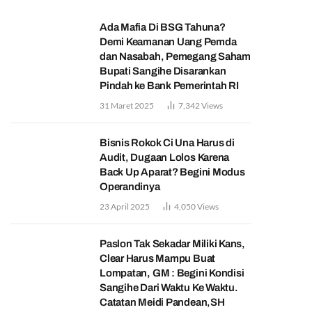
Ada Mafia Di BSG Tahuna?
Demi Keamanan Uang Pemda
dan Nasabah, Pemegang Saham
Bupati Sangihe Disarankan
Pindah ke Bank Pemerintah RI
31 Maret 2025
7,342
Views
Bisnis Rokok Ci Una Harus di
Audit, Dugaan Lolos Karena
Back Up Aparat? Begini Modus
Operandinya
23 April 2025
4,050
Views
Paslon Tak Sekadar Miliki Kans,
Clear Harus Mampu Buat
Lompatan, GM : Begini Kondisi
Sangihe Dari Waktu Ke Waktu.
Catatan Meidi Pandean,SH