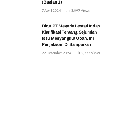
(Bagian 1)
7 April 2024
3,097
Views
Dirut PT Megaria Lestari Indah
Klarifikasi Tentang Sejumlah
Issu Menyangkut Upah, Ini
Penjelasan Di Sampaikan
22 Desember 2024
2,757
Views