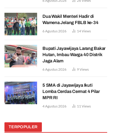
6 Agustus 2026
26
Views
Dua Wakil Menteri Hadir di
Wamena Jelang FBLB ke-34
6 Agustus 2026
14
Views
Bupati Jayawijaya Larang Bakar
Hutan, Imbau Warga 40 Distrik
Jaga Alam
6 Agustus 2026
9
Views
5 SMA di Jayawijaya Ikuti
Lomba Cerdas Cermat 4 Pilar
MPR RI
4 Agustus 2026
11
Views
TERPOPULER