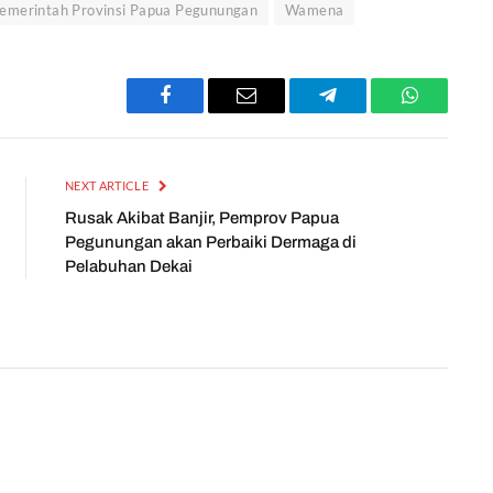
emerintah Provinsi Papua Pegunungan
Wamena
Facebook
Email
Telegram
WhatsApp
NEXT ARTICLE
Rusak Akibat Banjir, Pemprov Papua
Pegunungan akan Perbaiki Dermaga di
Pelabuhan Dekai