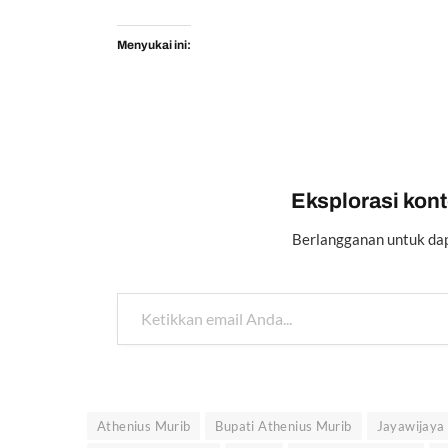
Menyukai ini:
Eksplorasi konte
Berlangganan untuk dap
Ketikkan email Anda...
Athenius Murib
Bupati Athenius Murib
Jayawijaya