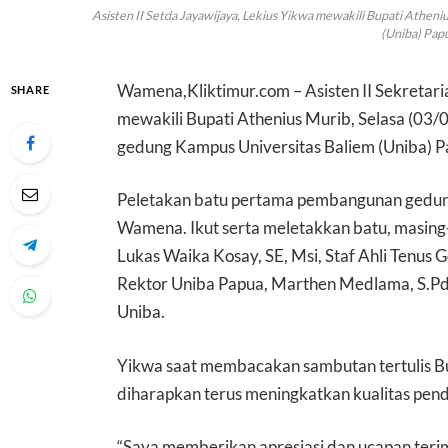
Asisten II Setda Jayawijaya, Lekius Yikwa mewakili Bupati Athe
(Uniba) Papu
Wamena,Kliktimur.com – Asisten II Sekretari
SHARE
mewakili Bupati Athenius Murib, Selasa (0
gedung Kampus Universitas Baliem (Uniba) 
Peletakan batu pertama pembangunan gedung
Wamena. Ikut serta meletakkan batu, masing-
Lukas Waika Kosay, SE, Msi, Staf Ahli Tenus 
Rektor Uniba Papua, Marthen Medlama, S.Pd,
Uniba.
Yikwa saat membacakan sambutan tertulis B
diharapkan terus meningkatkan kualitas pendi
“Saya memberikan apresiasi dan ucapan teri