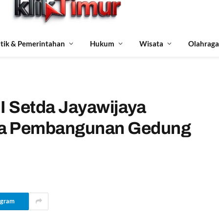
itik & Pemerintahan
Hukum
Wisata
Olahraga
 II Setda Jayawijaya
ma Pembangunan Gedung
egram