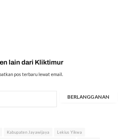
n lain dari Kliktimur
atkan pos terbaru lewat email.
BERLANGGANAN
Kabupaten Jayawijaya
Lekius Yikwa