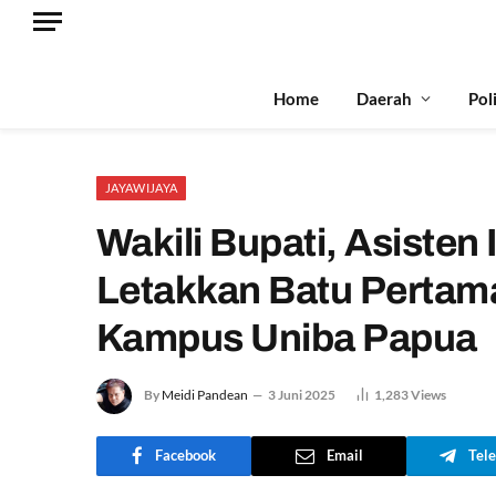
Home
Daerah
Pol
JAYAWIJAYA
Wakili Bupati, Asisten
Letakkan Batu Perta
Kampus Uniba Papua
By
Meidi Pandean
3 Juni 2025
1,283
Views
Facebook
Email
Tel