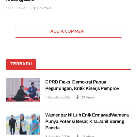
29 Juli 2026
19
Views
ADD A COMMENT
TERBARU
DPRD Fraksi Demokrat Papua
Pegunungan, Kritik Kinerja Pemprov
7 Agustus 2026
23
Views
Wamenpar Ni Luh Enik ErmawatiWamena
Punya Potensi Besar, Kita Jahit Bareng
Pemda
6 Agustus 2026
10
Views