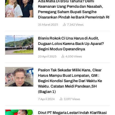
Ada Mafia Di BSG Tahuna? Demi
Keamanan Uang Pemda dan Nasabah,
Pemegang Saham Bupati Sangihe
Disarankan Pindah ke Bank Pemerintah RI
31 Maret 2025
7,342
Views
Bisnis Rokok Ci Una Harus di Audit,
Dugaan Lolos Karena Back Up Aparat?
Begini Modus Operandinya
23 April 2025
4,050
Views
Paslon Tak Sekadar Miliki Kans, Clear
Harus Mampu Buat Lompatan, GM :
Begini Kondisi Sangihe Dari Waktu Ke
Waktu. Catatan Meidi Pandean,SH
(Bagian 1)
7 April 2024
3,097
Views
Dirut PT Megaria Lestari Indah Klarifikasi