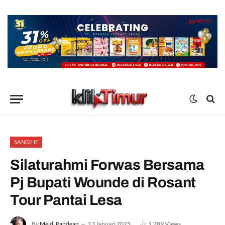
SANGIHE
Silaturahmi Forwas Bersama
Pj Bupati Wounde di Rosant
Tour Pantai Lesa
By
Meidi Pandean
13 Januari 2025
1,789
Views