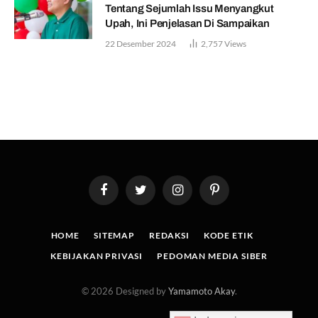
Tentang Sejumlah Issu Menyangkut
Upah, Ini Penjelasan Di Sampaikan
22 Desember 2024
2,757
Views
Facebook
Twitter
Instagram
Pinterest
HOME
SITEMAP
REDAKSI
KODE ETIK
KEBIJAKAN PRIVASI
PEDOMAN MEDIA SIBER
© 2026 Designed by
Yamamoto Akay
.