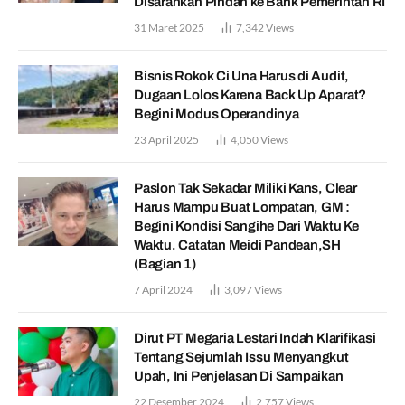
Disarankan Pindah ke Bank Pemerintah RI
31 Maret 2025
7,342
Views
Bisnis Rokok Ci Una Harus di Audit,
Dugaan Lolos Karena Back Up Aparat?
Begini Modus Operandinya
23 April 2025
4,050
Views
Paslon Tak Sekadar Miliki Kans, Clear
Harus Mampu Buat Lompatan, GM :
Begini Kondisi Sangihe Dari Waktu Ke
Waktu. Catatan Meidi Pandean,SH
(Bagian 1)
7 April 2024
3,097
Views
Dirut PT Megaria Lestari Indah Klarifikasi
Tentang Sejumlah Issu Menyangkut
Upah, Ini Penjelasan Di Sampaikan
22 Desember 2024
2,757
Views