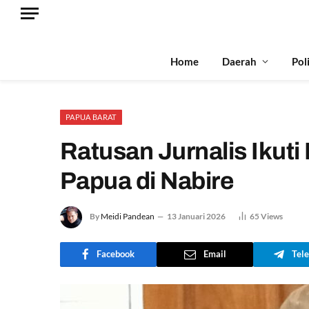
Home
Daerah
Pol
PAPUA BARAT
Ratusan Jurnalis Ikuti
Papua di Nabire
By
Meidi Pandean
13 Januari 2026
65
Views
Facebook
Email
Tel