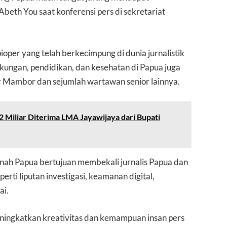
 Abeth You saat konferensi pers di sekretariat
oper yang telah berkecimpung di dunia jurnalistik
ngkungan, pendidikan, dan kesehatan di Papua juga
or Mambor dan sejumlah wartawan senior lainnya.
,2 Miliar Diterima LMA Jayawijaya dari Bupati
anah Papua bertujuan membekali jurnalis Papua dan
rti liputan investigasi, keamanan digital,
ai.
 meningkatkan kreativitas dan kemampuan insan pers