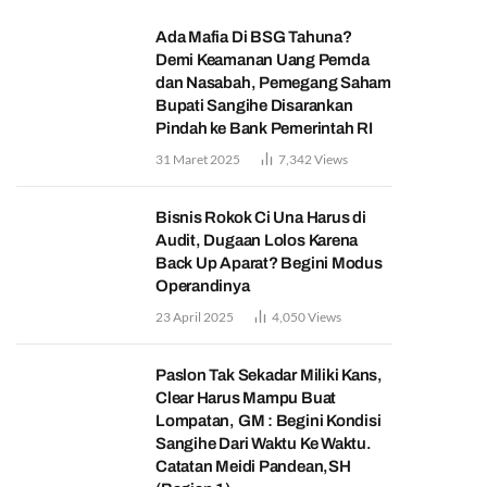
Ada Mafia Di BSG Tahuna?
Demi Keamanan Uang Pemda
dan Nasabah, Pemegang Saham
Bupati Sangihe Disarankan
Pindah ke Bank Pemerintah RI
31 Maret 2025
7,342
Views
Bisnis Rokok Ci Una Harus di
Audit, Dugaan Lolos Karena
Back Up Aparat? Begini Modus
Operandinya
23 April 2025
4,050
Views
Paslon Tak Sekadar Miliki Kans,
Clear Harus Mampu Buat
Lompatan, GM : Begini Kondisi
Sangihe Dari Waktu Ke Waktu.
Catatan Meidi Pandean,SH