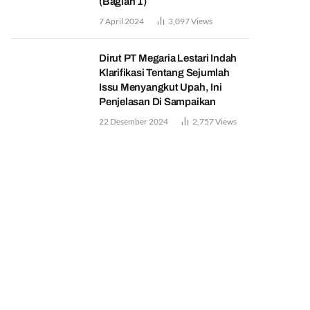
(Bagian 1)
7 April 2024
3,097
Views
Dirut PT Megaria Lestari Indah
Klarifikasi Tentang Sejumlah
Issu Menyangkut Upah, Ini
Penjelasan Di Sampaikan
22 Desember 2024
2,757
Views