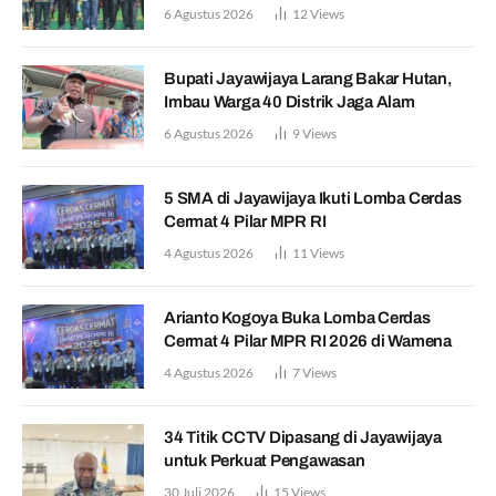
6 Agustus 2026
12
Views
Bupati Jayawijaya Larang Bakar Hutan,
Imbau Warga 40 Distrik Jaga Alam
6 Agustus 2026
9
Views
5 SMA di Jayawijaya Ikuti Lomba Cerdas
Cermat 4 Pilar MPR RI
4 Agustus 2026
11
Views
Arianto Kogoya Buka Lomba Cerdas
Cermat 4 Pilar MPR RI 2026 di Wamena
4 Agustus 2026
7
Views
34 Titik CCTV Dipasang di Jayawijaya
untuk Perkuat Pengawasan
30 Juli 2026
15
Views