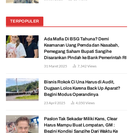
TERPOPULER
Ada Mafia Di BSG Tahuna? Demi
Keamanan Uang Pemda dan Nasabah,
Pemegang Saham Bupati Sangihe
Disarankan Pindah ke Bank Pemerintah RI
31 Maret 2025
7,342
Views
Bisnis Rokok Ci Una Harus di Audit,
Dugaan Lolos Karena Back Up Aparat?
Begini Modus Operandinya
23 April 2025
4,050
Views
Paslon Tak Sekadar Miliki Kans, Clear
Harus Mampu Buat Lompatan, GM :
Begini Kondisi Sangihe Dari Waktu Ke