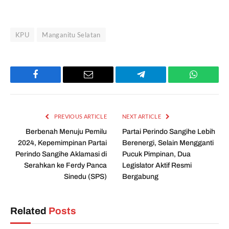
KPU
Manganitu Selatan
Facebook
Email
Telegram
WhatsAp
PREVIOUS ARTICLE
NEXT ARTICLE
Berbenah Menuju Pemilu
Partai Perindo Sangihe Lebih
2024, Kepemimpinan Partai
Berenergi, Selain Mengganti
Perindo Sangihe Aklamasi di
Pucuk Pimpinan, Dua
Serahkan ke Ferdy Panca
Legislator Aktif Resmi
Sinedu (SPS)
Bergabung
Related
Posts