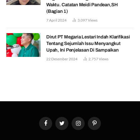
Waktu. Catatan Meidi Pandean,SH
(Bagian 1)
7 April 2024
3,097
Views
Dirut PT Megaria Lestari Indah Klarifikasi
Tentang Sejumlah Issu Menyangkut
Upah, Ini Penjelasan Di Sampaikan
22 Desember 2024
2,757
Views
Facebook
Twitter
Instagram
Pinterest