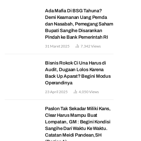
Ada Mafia Di BSG Tahuna?
Demi Keamanan Uang Pemda
dan Nasabah, Pemegang Saham
Bupati Sangihe Disarankan
Pindah ke Bank Pemerintah RI
31 Maret 2025
7,342
Views
Bisnis Rokok Ci Una Harus di
Audit, Dugaan Lolos Karena
Back Up Aparat? Begini Modus
Operandinya
23 April 2025
4,050
Views
Paslon Tak Sekadar Miliki Kans,
Clear Harus Mampu Buat
Lompatan, GM : Begini Kondisi
Sangihe Dari Waktu Ke Waktu.
Catatan Meidi Pandean,SH