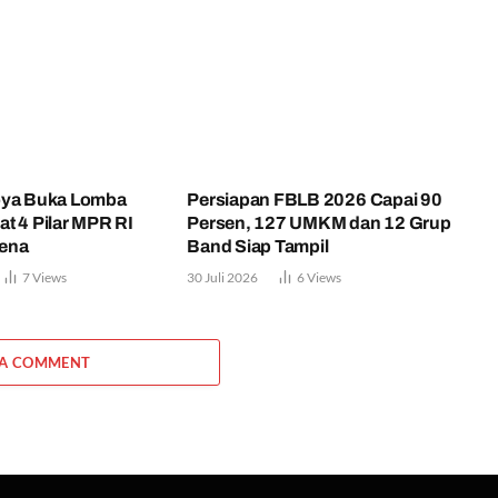
oya Buka Lomba
Persiapan FBLB 2026 Capai 90
t 4 Pilar MPR RI
Persen, 127 UMKM dan 12 Grup
ena
Band Siap Tampil
7
Views
30 Juli 2026
6
Views
 A COMMENT