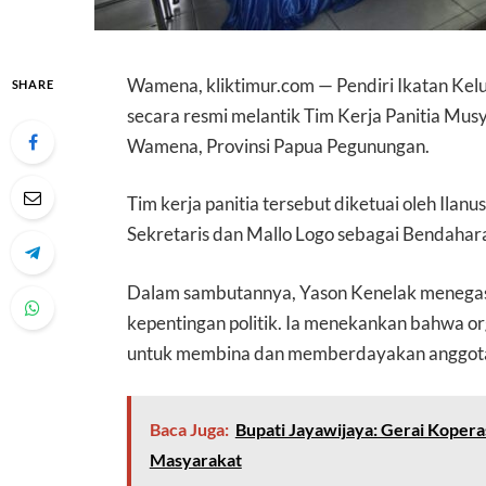
Wamena, kliktimur.com — Pendiri Ikatan Kel
SHARE
secara resmi melantik Tim Kerja Panitia Mu
Wamena, Provinsi Papua Pegunungan.
Tim kerja panitia tersebut diketuai oleh Ila
Sekretaris dan Mallo Logo sebagai Bendahara,
Dalam sambutannya, Yason Kenelak menegask
kepentingan politik. Ia menekankan bahwa or
untuk membina dan memberdayakan anggota
Baca Juga:
Bupati Jayawijaya: Gerai Koper
Masyarakat