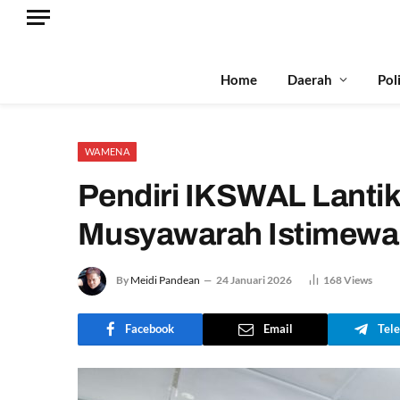
Home
Daerah
Pol
WAMENA
Pendiri IKSWAL Lantik 
Musyawarah Istimewa
By
Meidi Pandean
24 Januari 2026
168
Views
Facebook
Email
Tel