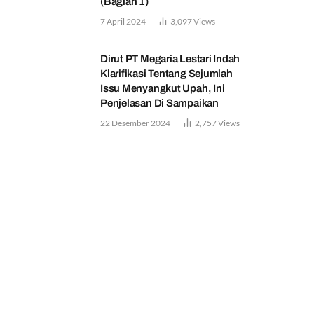
(Bagian 1)
7 April 2024
3,097
Views
Dirut PT Megaria Lestari Indah
Klarifikasi Tentang Sejumlah
Issu Menyangkut Upah, Ini
Penjelasan Di Sampaikan
22 Desember 2024
2,757
Views